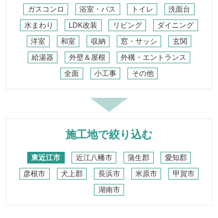
ガスコンロ
浴室・バス
トイレ
洗面台
水まわり
LDK改装
リビング
ダイニング
洋室
和室
収納
窓・サッシ
玄関
給湯器
外壁＆屋根
外構・エントランス
全面
小工事
その他
施工地で絞り込む
東近江市
近江八幡市
蒲生郡
愛知郡
彦根市
犬上郡
長浜市
米原市
甲賀市
湖南市