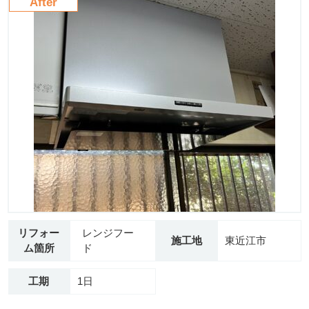
After
リフォー
レンジフー
施工地
東近江市
ム箇所
ド
工期
1日