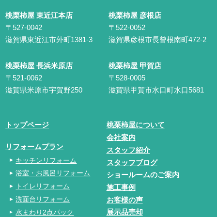
桃栗柿屋 東近江本店
桃栗柿屋 彦根店
〒527-0042
〒522-0052
滋賀県東近江市外町1381-3
滋賀県彦根市長曾根南町472-2
桃栗柿屋 長浜米原店
桃栗柿屋 甲賀店
〒521-0062
〒528-0005
滋賀県米原市宇賀野250
滋賀県甲賀市水口町水口5681
トップページ
桃栗柿屋について
会社案内
リフォームプラン
スタッフ紹介
キッチンリフォーム
スタッフブログ
浴室・お風呂リフォーム
ショールームのご案内
トイレリフォーム
施工事例
洗面台リフォーム
お客様の声
水まわり2点パック
展示品売却