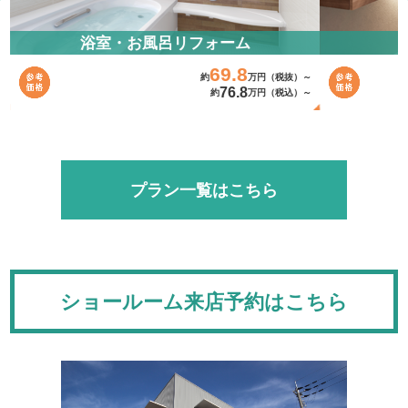
浴室・お風呂リフォーム
69.8
～
約
万円（税抜）～
76.8
～
約
万円（税込）～
プラン一覧はこちら
ショールーム来店予約はこちら