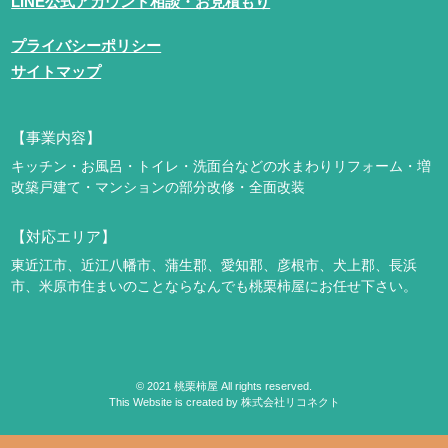
LINE公式アカウント相談・お見積もり
プライバシーポリシー
サイトマップ
【事業内容】
キッチン・お風呂・トイレ・洗面台などの水まわりリフォーム・増
改築
戸建て・マンションの部分改修・全面改装
【対応エリア】
東近江市、近江八幡市、蒲生郡、愛知郡、彦根市、犬上郡、長浜
市、米原市
住まいのことならなんでも桃栗柿屋にお任せ下さい。
©
2021
桃栗柿屋 All rights reserved.
This Website is created by
株式会社リコネクト