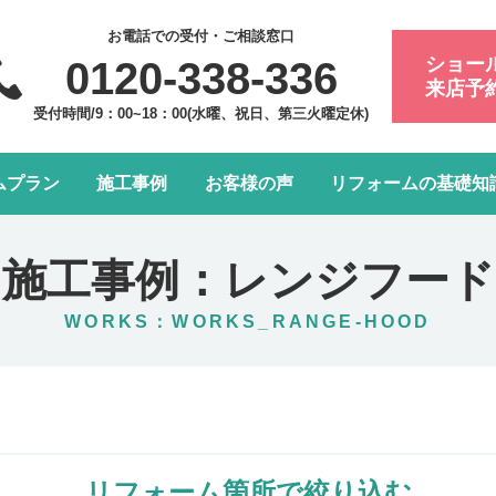
お電話での受付・ご相談窓口
ショー
0120-338-336
来店予
受付時間/9：00~18：00(水曜、祝日、第三火曜定休)
ムプラン
施工事例
お客様の声
リフォームの基礎知
フォーム会社・業者の選び方
浴室・お風呂リフォーム
会社案内
アフターメンテナンスにつ
トイレリフォーム
スタッフ紹介
施工事例：レンジフード
水まわり4点パック
LDK改装リフォーム
WORKS：WORKS_RANGE-HOOD
窓リフォーム
お部屋の内装リフォーム
給湯器・エコキュート交換
玄関ドアリフォーム
リフォーム箇所で絞り込む