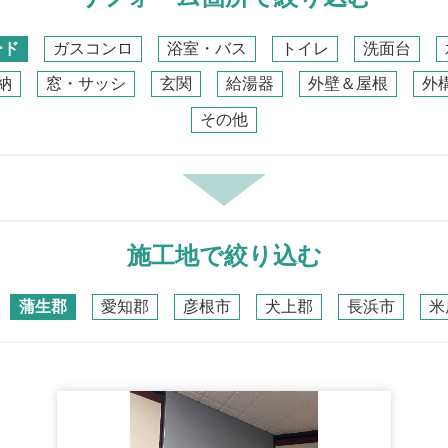
ード
ガスコンロ
浴室・バス
トイレ
洗面台
納
窓・サッシ
玄関
給湯器
外壁＆屋根
外
その他
施工地で絞り込む
蒲生郡
愛知郡
彦根市
犬上郡
長浜市
米