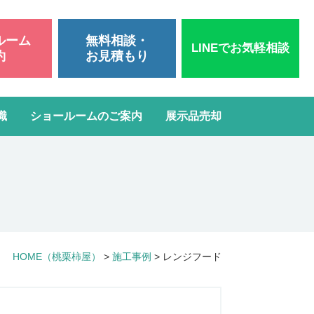
ルーム
無料相談・
LINEでお気軽相談
約
お見積もり
識
ショールームのご案内
展示品売却
いて
洗面台リフォーム
スタッフブログ
よくある質問
屋根・外壁塗装
ガスコンロ・IH交換
HOME
（桃栗柿屋）
>
施工事例
>
レンジフード