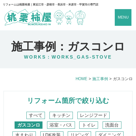
リフォームは桃栗柿屋｜東近江市・彦根市・長浜市・米原市・甲賀市の専門店
MENU
施工事例：ガスコンロ
WORKS：WORKS_GAS-STOVE
HOME
>
施工事例
>
ガスコンロ
リフォーム箇所で絞り込む
すべて
キッチン
レンジフード
ガスコンロ
浴室・バス
トイレ
洗面台
水まわり
LDK改装
リビング
ダイニング