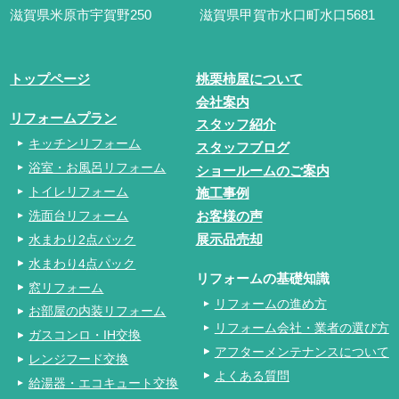
滋賀県米原市宇賀野250
滋賀県甲賀市水口町水口5681
トップページ
桃栗柿屋について
会社案内
リフォームプラン
スタッフ紹介
キッチンリフォーム
スタッフブログ
浴室・お風呂リフォーム
ショールームのご案内
トイレリフォーム
施工事例
洗面台リフォーム
お客様の声
水まわり2点パック
展示品売却
水まわり4点パック
リフォームの基礎知識
窓リフォーム
リフォームの進め方
お部屋の内装リフォーム
リフォーム会社・業者の選び方
ガスコンロ・IH交換
アフターメンテナンスについて
レンジフード交換
よくある質問
給湯器・エコキュート交換