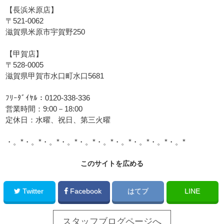
【長浜米原店】
〒521-0062
滋賀県米原市宇賀野250
【甲賀店】
〒528-0005
滋賀県甲賀市水口町水口5681
ﾌﾘｰﾀﾞｲﾔﾙ：0120-338-336
営業時間：9:00－18:00
定休日：水曜、祝日、第三火曜
・。*・。*・。*・。*・。*・。*・。*・。*・。*・。*
このサイトを広める
Twitter
Facebook
はてブ
LINE
スタッフブログページへ