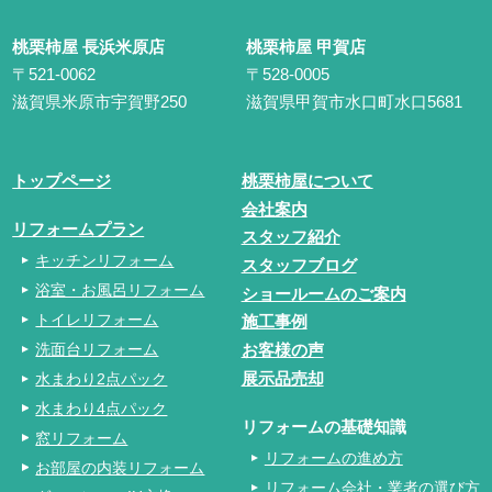
桃栗柿屋 長浜米原店
桃栗柿屋 甲賀店
〒521-0062
〒528-0005
滋賀県米原市宇賀野250
滋賀県甲賀市水口町水口5681
トップページ
桃栗柿屋について
会社案内
リフォームプラン
スタッフ紹介
キッチンリフォーム
スタッフブログ
浴室・お風呂リフォーム
ショールームのご案内
トイレリフォーム
施工事例
洗面台リフォーム
お客様の声
水まわり2点パック
展示品売却
水まわり4点パック
リフォームの基礎知識
窓リフォーム
リフォームの進め方
お部屋の内装リフォーム
リフォーム会社・業者の選び方