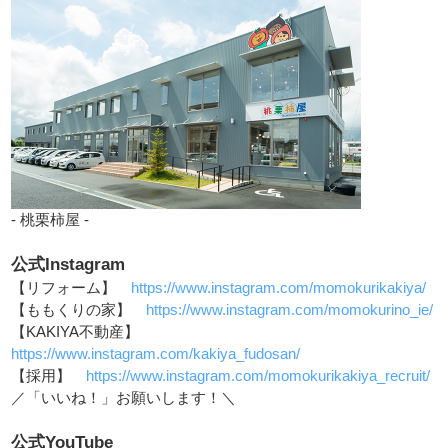
- 桃栗柿屋 -
公式Instagram
【リフォーム】
https://www.instagram.com/momokurikakiya/
【ももくりの家】
https://www.instagram.com/momokurino_ie/
【KAKIYA不動産】
https://www.instagram.com/kakiya_fudosan/
【採用】
https://www.instagram.com/momokurikakiya_recruit/
／「いいね！」お願いします！＼
公式YouTube