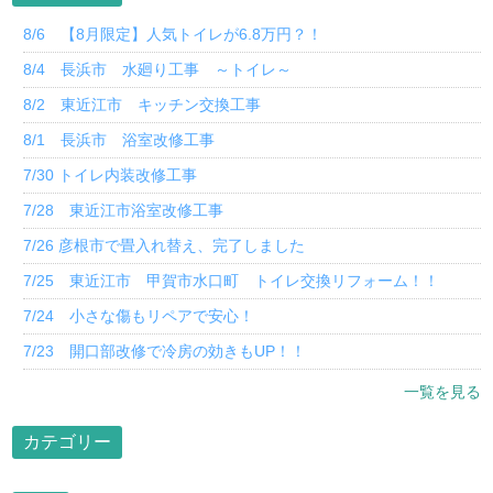
8/6 【8月限定】人気トイレが6.8万円？！
8/4 長浜市 水廻り工事 ～トイレ～
8/2 東近江市 キッチン交換工事
8/1 長浜市 浴室改修工事
7/30 トイレ内装改修工事
7/28 東近江市浴室改修工事
7/26 彦根市で畳入れ替え、完了しました
7/25 東近江市 甲賀市水口町 トイレ交換リフォーム！！
7/24 小さな傷もリペアで安心！
7/23 開口部改修で冷房の効きもUP！！
一覧を見る
カテゴリー