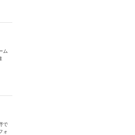
ーム
ま
野で
フォ