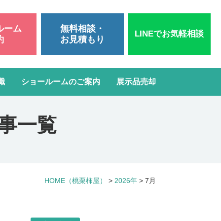
ルーム
無料相談・
LINEでお気軽相談
約
お見積もり
識
ショールームのご案内
展示品売却
いて
洗面台リフォーム
スタッフブログ
よくある質問
記事一覧
屋根・外壁塗装
ガスコンロ・IH交換
HOME
（桃栗柿屋）
>
2026年
>
7月