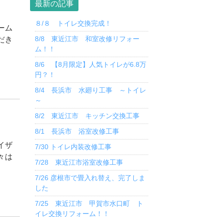
最新の記事
８/８ トイレ交換完成！
ーム
8/8 東近江市 和室改修リフォー
だき
ム！！
8/6 【8月限定】人気トイレが6.8万
円？！
8/4 長浜市 水廻り工事 ～トイレ
～
8/2 東近江市 キッチン交換工事
8/1 長浜市 浴室改修工事
イザ
7/30 トイレ内装改修工事
々は
7/28 東近江市浴室改修工事
7/26 彦根市で畳入れ替え、完了しま
した
7/25 東近江市 甲賀市水口町 ト
イレ交換リフォーム！！