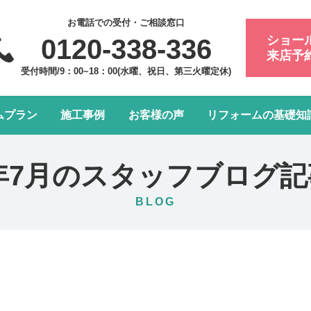
お電話での受付・ご相談窓口
ショー
0120-338-336
来店予
受付時間/9：00~18：00(水曜、祝日、第三火曜定休)
ムプラン
施工事例
お客様の声
リフォームの基礎知
フォーム会社・業者の選び方
浴室・お風呂リフォーム
会社案内
アフターメンテナンスにつ
トイレリフォーム
スタッフ紹介
4年7月のスタッフブログ
水まわり4点パック
LDK改装リフォーム
BLOG
窓リフォーム
お部屋の内装リフォーム
給湯器・エコキュート交換
玄関ドアリフォーム