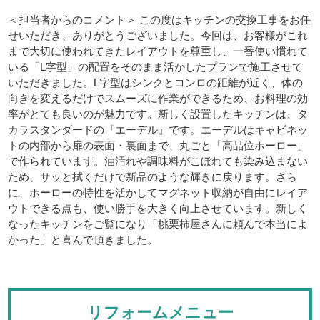
＜担当者からのコメント＞ この度はキッチンの交換工事をお任
せいただき、ありがとうございました。今回は、お客様がこれ
まで大切に使われてきたレイアウトを尊重し、一番使い慣れて
いる「L字型」の配置をそのまま活かしたプランで施工させて
いただきました。L字型はシンクとコンロの距離が近く、体の
向きを変えるだけでスムーズに作業ができるため、お料理の効
率がとても良いのが魅力です。新しく設置したキッチンは、タ
カラスタンダードの『エーデル』です。エーデルはキャビネッ
トの内部から扉の表面・裏面まで、丸ごと「高品位ホーロー」
で作られています。油汚れや調味料がこぼれても染み込まない
ため、サッと拭くだけで新品のような輝きに戻ります。さら
に、ホーローの特性を活かしてマグネット収納が自由にレイア
ウトできる点も、使い勝手を大きく向上させています。新しく
なったキッチンをご覧になり「桃栗柿屋さんに頼んで本当によ
かった」と喜んで頂きました。
リフォームメニュー