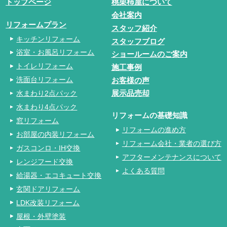
トップページ
桃栗柿屋について
会社案内
リフォームプラン
スタッフ紹介
キッチンリフォーム
スタッフブログ
浴室・お風呂リフォーム
ショールームのご案内
トイレリフォーム
施工事例
洗面台リフォーム
お客様の声
水まわり2点パック
展示品売却
水まわり4点パック
リフォームの基礎知識
窓リフォーム
リフォームの進め方
お部屋の内装リフォーム
リフォーム会社・業者の選び方
ガスコンロ・IH交換
アフターメンテナンスについて
レンジフード交換
よくある質問
給湯器・エコキュート交換
玄関ドアリフォーム
LDK改装リフォーム
屋根・外壁塗装