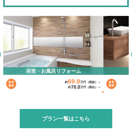
浴室・お風呂リフォーム
69.8
～
約
万円（税抜）～
76.8
～
約
万円（税込）～
プラン一覧はこちら