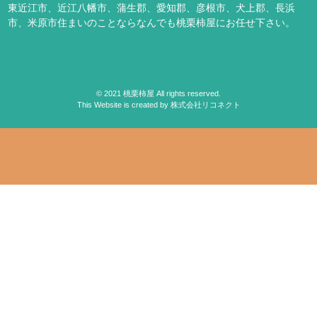
東近江市、近江八幡市、蒲生郡、愛知郡、彦根市、犬上郡、長浜
市、米原市
住まいのことならなんでも桃栗柿屋にお任せ下さい。
©
2021
桃栗柿屋 All rights reserved.
This Website is created by
株式会社リコネクト