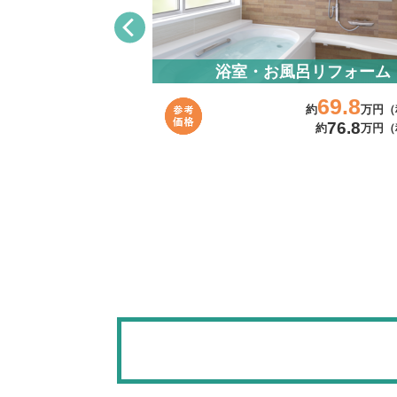
リフォーム
浴室・お風呂リフォーム
39.8
69.8
約
万円（税抜）～
約
万円（
43.8
76.8
約
万円（税込）～
約
万円（