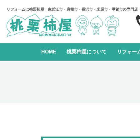
リフォームは桃栗柿屋｜東近江市・彦根市・長浜市・米原市・甲賀市の専門店
HOME
桃栗柿屋について
リフォー
キッチンリフォーム
リフォームの進め方
桃栗柿屋について
リ
水まわり2点パック
全面リフォーム
レンジフード交換