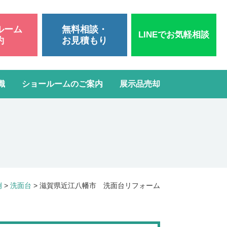
ルーム
無料相談・
LINEでお気軽相談
約
お見積もり
識
ショールームのご案内
展示品売却
いて
洗面台リフォーム
スタッフブログ
よくある質問
屋根・外壁塗装
ガスコンロ・IH交換
例
>
洗面台
>
滋賀県近江八幡市 洗面台リフォーム