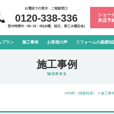
お電話での受付・ご相談窓口
ショー
0120-338-336
来店予
受付時間/9：00~18：00(水曜、祝日、第三火曜定休)
ムプラン
施工事例
お客様の声
リフォームの基礎知
フォーム会社・業者の選び方
浴室・お風呂リフォーム
会社案内
アフターメンテナンスにつ
トイレリフォーム
スタッフ紹介
施工事例
水まわり4点パック
LDK改装リフォーム
WORKS
窓リフォーム
お部屋の内装リフォーム
HOME
（桃栗柿屋）
>
施工事
給湯器・エコキュート交換
玄関ドアリフォーム