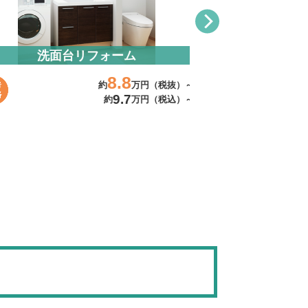
洗面台リフォーム
水まわ
8.8
約
万円（税抜）～
9.7
約
万円（税込）～