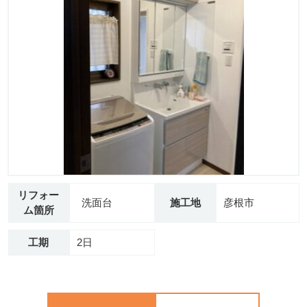
リフォー
洗面台
施工地
彦根市
ム箇所
工期
2日