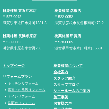
桃栗柿屋 東近江本店
桃栗柿屋 彦根店
〒527-0042
〒522-0052
滋賀県東近江市外町1381-3
滋賀県彦根市長曾根南町472-2
桃栗柿屋 長浜米原店
桃栗柿屋 甲賀店
〒521-0062
〒528-0005
滋賀県米原市宇賀野250
滋賀県甲賀市水口町水口5681
トップページ
桃栗柿屋について
会社案内
リフォームプラン
スタッフ紹介
キッチンリフォーム
スタッフブログ
浴室・お風呂リフォーム
ショールームのご案内
トイレリフォーム
施工事例
洗面台リフォーム
お客様の声