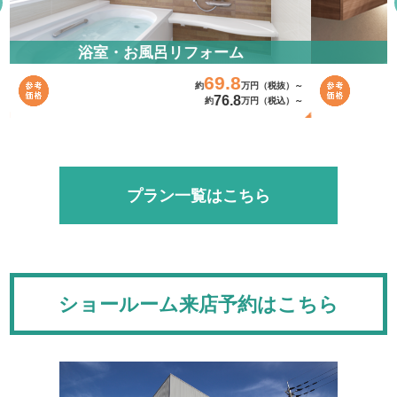
浴室・お風呂リフォーム
69.8
～
約
万円（税抜）～
76.8
～
約
万円（税込）～
プラン一覧はこちら
ショールーム来店予約はこちら