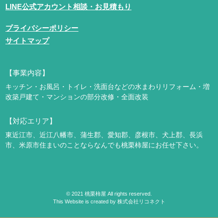
LINE公式アカウント相談・お見積もり
プライバシーポリシー
サイトマップ
【事業内容】
キッチン・お風呂・トイレ・洗面台などの水まわりリフォーム・増
改築
戸建て・マンションの部分改修・全面改装
【対応エリア】
東近江市、近江八幡市、蒲生郡、愛知郡、彦根市、犬上郡、長浜
市、米原市
住まいのことならなんでも桃栗柿屋にお任せ下さい。
©
2021
桃栗柿屋 All rights reserved.
This Website is created by
株式会社リコネクト