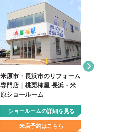
米原市・長浜市のリフォーム
甲賀市・湖
専門店｜桃栗柿屋 長浜・米
専門店｜桃
原ショールーム
ールーム
ショールームの詳細を見る
ショール
来店予約はこちら
来店