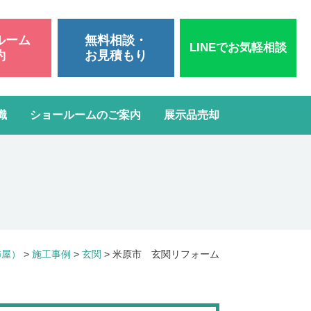
ルーム
無料相談・
LINEでお気軽相談
約
お見積もり
識
ショールームのご案内
展示品売却
いて
洗面台リフォーム
スタッフブログ
よくある質問
屋根・外壁塗装
ガスコンロ・IH交換
柿屋）
>
施工事例
>
玄関
>
米原市 玄関リフォーム