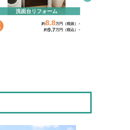
洗面台リフォーム
水まわ
8.8
約
万円（税抜）～
9.7
約
万円（税込）～