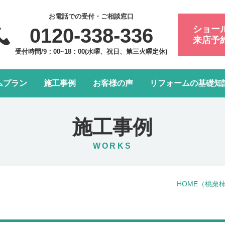
お電話での受付・ご相談窓口
ショー
0120-338-336
来店予
受付時間/9：00~18：00(水曜、祝日、第三火曜定休)
ムプラン
施工事例
お客様の声
リフォームの基礎知
フォーム会社・業者の選び方
浴室・お風呂リフォーム
会社案内
アフターメンテナンスにつ
トイレリフォーム
スタッフ紹介
施工事例
水まわり4点パック
LDK改装リフォーム
WORKS
窓リフォーム
お部屋の内装リフォーム
HOME
（桃栗
給湯器・エコキュート交換
玄関ドアリフォーム