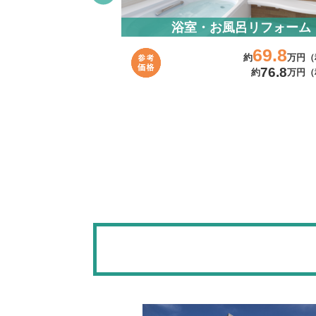
リフォーム
浴室・お風呂リフォーム
39.8
69.8
約
万円（税抜）～
約
万円（
43.8
76.8
約
万円（税込）～
約
万円（