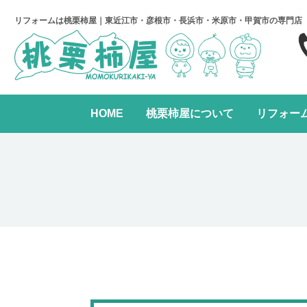
リフォームは桃栗柿屋｜東近江市・彦根市・長浜市・米原市・甲賀市の専門店
HOME
桃栗柿屋について
リフォー
キッチンリフォーム
リフォームの進め方
桃栗柿屋について
リ
水まわり2点パック
全面リフォーム
レンジフード交換