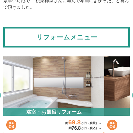
素早い対応で 「桃栗柿屋さんに頼んで本当によかった」と喜ん
で頂きました。
リフォームメニュー
浴室・お風呂リフォーム
69.8
～
約
万円（税抜）～
76.8
～
約
万円（税込）～