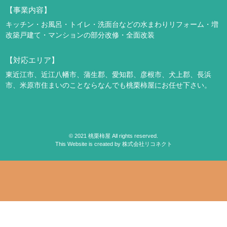
【事業内容】
キッチン・お風呂・トイレ・洗面台などの水まわりリフォーム・増
改築
戸建て・マンションの部分改修・全面改装
【対応エリア】
東近江市、近江八幡市、蒲生郡、愛知郡、彦根市、犬上郡、長浜
市、米原市
住まいのことならなんでも桃栗柿屋にお任せ下さい。
©
2021
桃栗柿屋 All rights reserved.
This Website is created by
株式会社リコネクト