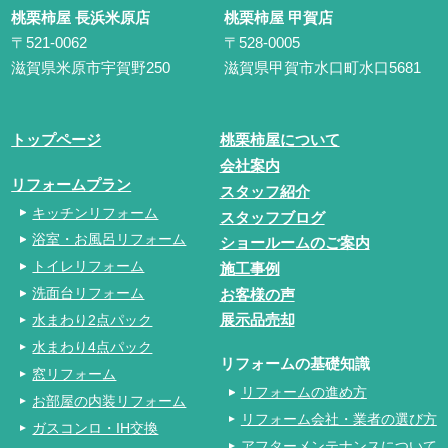
桃栗柿屋 長浜米原店
桃栗柿屋 甲賀店
〒521-0062
〒528-0005
滋賀県米原市宇賀野250
滋賀県甲賀市水口町水口5681
トップページ
桃栗柿屋について
会社案内
リフォームプラン
スタッフ紹介
キッチンリフォーム
スタッフブログ
浴室・お風呂リフォーム
ショールームのご案内
トイレリフォーム
施工事例
洗面台リフォーム
お客様の声
水まわり2点パック
展示品売却
水まわり4点パック
リフォームの基礎知識
窓リフォーム
リフォームの進め方
お部屋の内装リフォーム
リフォーム会社・業者の選び方
ガスコンロ・IH交換
アフターメンテナンスについて