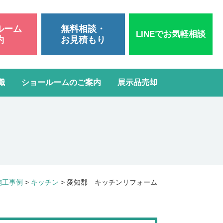
ルーム
無料相談・
LINEでお気軽相談
約
お見積もり
識
ショールームのご案内
展示品売却
いて
洗面台リフォーム
スタッフブログ
よくある質問
屋根・外壁塗装
ガスコンロ・IH交換
施工事例
>
キッチン
>
愛知郡 キッチンリフォーム