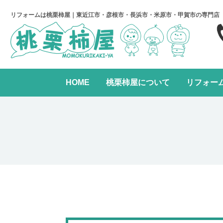
リフォームは桃栗柿屋｜東近江市・彦根市・長浜市・米原市・甲賀市の専門店
HOME
桃栗柿屋について
リフォー
キッチンリフォーム
リフォームの進め方
桃栗柿屋について
リ
水まわり2点パック
全面リフォーム
レンジフード交換