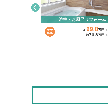
リフォーム
浴室・お風呂リフォーム
39.8
69.8
約
万円（税抜）～
約
万円（
43.8
76.8
約
万円（税込）～
約
万円（