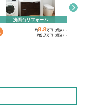
洗面台リフォーム
水まわ
8.8
約
万円（税抜）～
9.7
約
万円（税込）～