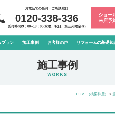
お電話での受付・ご相談窓口
ショー
0120-338-336
来店予
受付時間/9：00~18：00(水曜、祝日、第三火曜定休)
ムプラン
施工事例
お客様の声
リフォームの基礎知
フォーム会社・業者の選び方
浴室・お風呂リフォーム
会社案内
アフターメンテナンスにつ
トイレリフォーム
スタッフ紹介
施工事例
水まわり4点パック
LDK改装リフォーム
WORKS
窓リフォーム
お部屋の内装リフォーム
HOME
（桃栗柿屋）
>
給湯器・エコキュート交換
玄関ドアリフォーム