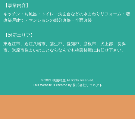
【事業内容】
キッチン・お風呂・トイレ・洗面台などの水まわりリフォーム・増
改築
戸建て・マンションの部分改修・全面改装
【対応エリア】
東近江市、近江八幡市、蒲生郡、愛知郡、彦根市、犬上郡、長浜
市、米原市
住まいのことならなんでも桃栗柿屋にお任せ下さい。
©
2021
桃栗柿屋 All rights reserved.
This Website is created by
株式会社リコネクト