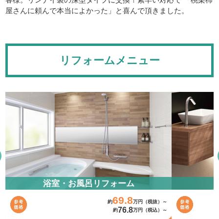
客様。リンナイ製の深型タイプに交換！素早い対応で 「桃栗柿
屋さんに頼んで本当によかった」と喜んで頂きました。
リフォームメニュー
浴室・お風呂リフォーム
69.8
～
約
万円（税抜）～
76.8
～
約
万円（税込）～