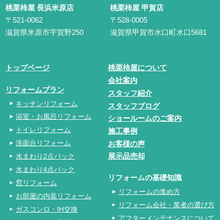
桃栗柿屋 長浜米原店
桃栗柿屋 甲賀店
〒521-0062
〒528-0005
滋賀県米原市宇賀野250
滋賀県甲賀市水口町水口5681
トップページ
桃栗柿屋について
会社案内
リフォームプラン
スタッフ紹介
キッチンリフォーム
スタッフブログ
浴室・お風呂リフォーム
ショールームのご案内
トイレリフォーム
施工事例
洗面台リフォーム
お客様の声
水まわり2点パック
展示品売却
水まわり4点パック
リフォームの基礎知識
窓リフォーム
リフォームの進め方
お部屋の内装リフォーム
リフォーム会社・業者の選び方
ガスコンロ・IH交換
アフターメンテナンスについて