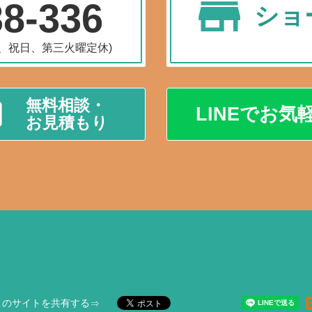
38-336
ショ
水曜、祝日、第三火曜定休)
無料相談・
LINEでお気
お見積もり
このサイトを共有する