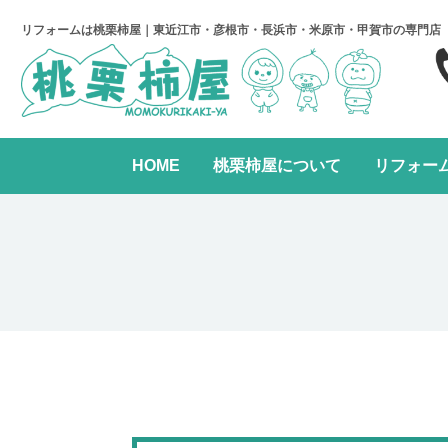
リフォームは桃栗柿屋｜東近江市・彦根市・長浜市・米原市・甲賀市の専門店
HOME
桃栗柿屋について
リフォー
キッチンリフォーム
リフォームの進め方
桃栗柿屋について
リ
水まわり2点パック
全面リフォーム
レンジフード交換