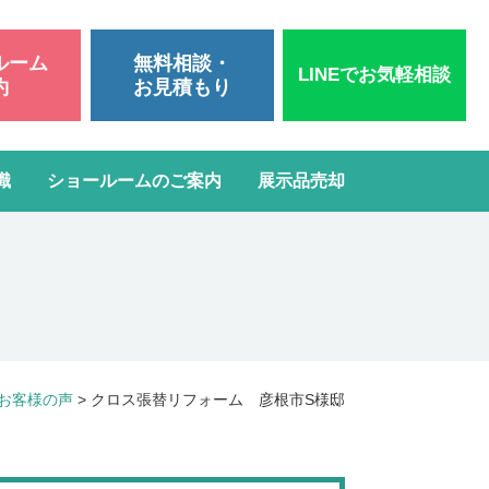
ルーム
無料相談・
LINEでお気軽相談
約
お見積もり
識
ショールームのご案内
展示品売却
いて
洗面台リフォーム
スタッフブログ
よくある質問
屋根・外壁塗装
ガスコンロ・IH交換
お客様の声
>
クロス張替リフォーム 彦根市S様邸