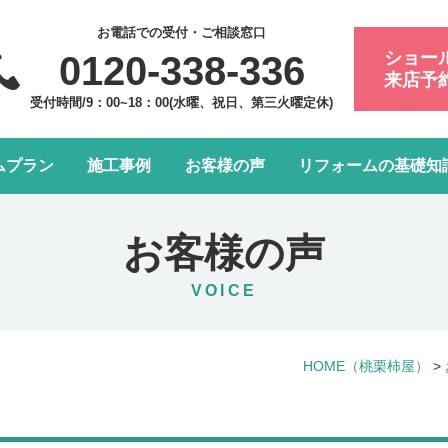
お電話での受付・ご相談窓口
ショー
0120-338-336
来店予
受付時間/9：00~18：00(水曜、祝日、第三火曜定休)
ムプラン
施工事例
お客様の声
リフォームの基礎知
フォーム会社・業者の選び方
浴室・お風呂リフォーム
会社案内
アフターメンテナンスにつ
トイレリフォーム
スタッフ紹介
お客様の声
水まわり4点パック
LDK改装リフォーム
VOICE
窓リフォーム
お部屋の内装リフォーム
HOME
（桃栗柿屋）
>
給湯器・エコキュート交換
玄関ドアリフォーム