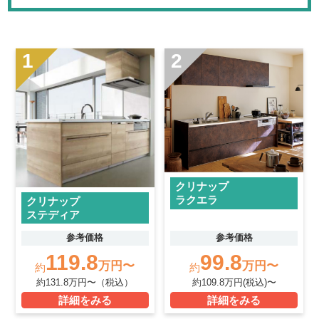
1
2
クリナップ
ラクエラ
クリナップ
ステディア
参考価格
参考価格
119.8
99.8
万円〜
万円〜
約
約
約131.8万円〜（税込）
約109.8万円(税込)〜
詳細をみる
詳細をみる