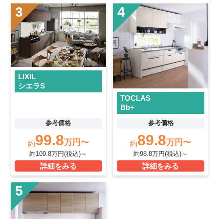
3
4
LIXIL
シエラS
TOCLAS
Bb+
参考価格
参考価格
99.8
89.8
万円〜
万円〜
約
約
約109.8万円(税込)～
約98.8万円(税込)～
詳細をみる
詳細をみる
5