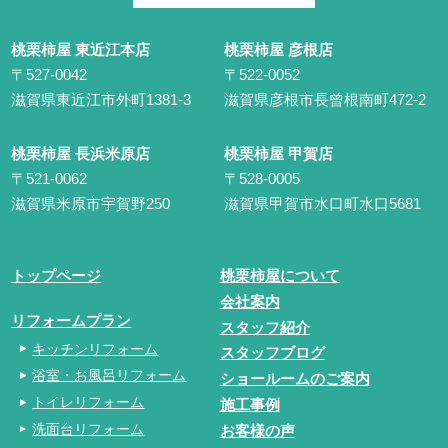
桃栗柿屋 東近江本店
桃栗柿屋 彦根店
〒527-0042
〒522-0052
滋賀県東近江市外町1381-3
滋賀県彦根市長曾根南町472-2
桃栗柿屋 長浜米原店
桃栗柿屋 甲賀店
〒521-0062
〒528-0005
滋賀県米原市宇賀野250
滋賀県甲賀市水口町水口5681
トップページ
桃栗柿屋について
会社案内
リフォームプラン
スタッフ紹介
キッチンリフォーム
スタッフブログ
浴室・お風呂リフォーム
ショールームのご案内
トイレリフォーム
施工事例
洗面台リフォーム
お客様の声