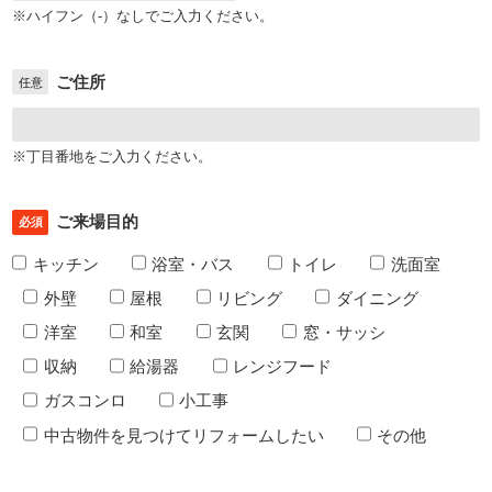
※ハイフン（-）なしでご入力ください。
ご住所
任意
※丁目番地をご入力ください。
ご来場目的
必須
キッチン
浴室・バス
トイレ
洗面室
外壁
屋根
リビング
ダイニング
洋室
和室
玄関
窓・サッシ
収納
給湯器
レンジフード
ガスコンロ
小工事
中古物件を見つけてリフォームしたい
その他