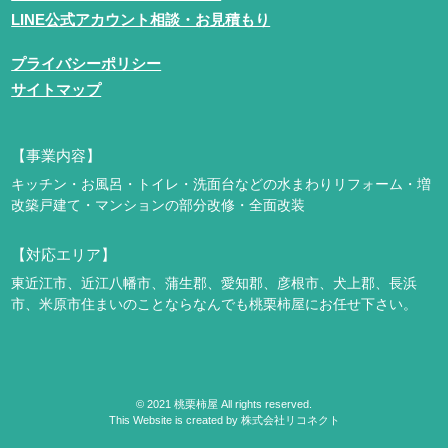
LINE公式アカウント相談・お見積もり
プライバシーポリシー
サイトマップ
【事業内容】
キッチン・お風呂・トイレ・洗面台などの水まわりリフォーム・増
改築
戸建て・マンションの部分改修・全面改装
【対応エリア】
東近江市、近江八幡市、蒲生郡、愛知郡、彦根市、犬上郡、長浜
市、米原市
住まいのことならなんでも桃栗柿屋にお任せ下さい。
©
2021
桃栗柿屋 All rights reserved.
This Website is created by
株式会社リコネクト