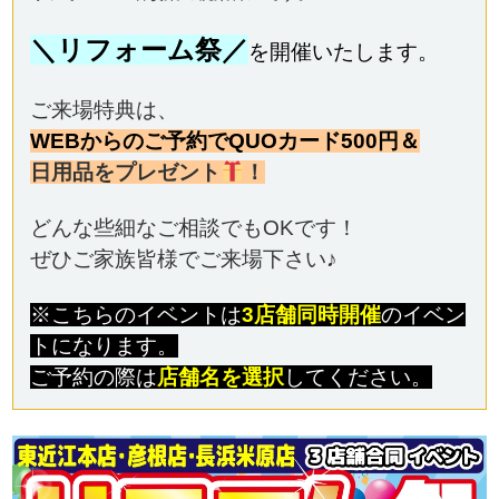
＼リフォーム祭／
を開催いたします。
ご来場特典は、
WEBからのご予約でQUOカード500円＆
日用品をプレゼント
！
どんな些細なご相談でもOKです！
ぜひご家族皆様でご来場下さい♪
※こちらのイベントは
3店舗同時開催
の
イベン
トになります。
ご予約の際は
店舗名を選択
してください。