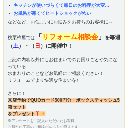
キッチンが使いづらくて毎日のお料理が大変…
お風呂が寒くてヒートショックが怖い
などなど、
お住まいにお悩みをお持ちのお客様に～
「
リフォーム相談会
」
毎週
桃栗柿屋では
を
（
土
）・（
日
）に開催中！
上記の内容以外にもお住まいでのお困りごとや気にな
っている
水まわりのことなどお気軽にご相談ください！
リフォームでより快適な住まいを♪
さらに！
来店予約でQUOカード500円分・ボックスティッシュ5
箱セット
をプレゼント
※アンケートをご記入いただいたお客様
※新たな工事のご相談がある方に限ります。