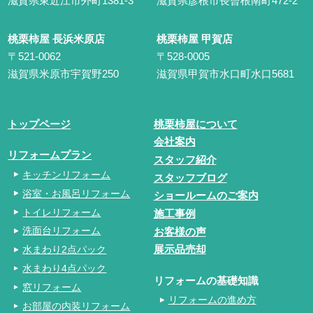
滋賀県東近江市外町1381-3
滋賀県彦根市長曾根南町472-2
桃栗柿屋 長浜米原店
桃栗柿屋 甲賀店
〒521-0062
〒528-0005
滋賀県米原市宇賀野250
滋賀県甲賀市水口町水口5681
トップページ
桃栗柿屋について
会社案内
リフォームプラン
スタッフ紹介
キッチンリフォーム
スタッフブログ
浴室・お風呂リフォーム
ショールームのご案内
トイレリフォーム
施工事例
洗面台リフォーム
お客様の声
水まわり2点パック
展示品売却
水まわり4点パック
リフォームの基礎知識
窓リフォーム
リフォームの進め方
お部屋の内装リフォーム