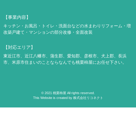
【事業内容】
キッチン・お風呂・トイレ・洗面台などの水まわりリフォーム・増
改築
戸建て・マンションの部分改修・全面改装
【対応エリア】
東近江市、近江八幡市、蒲生郡、愛知郡、彦根市、犬上郡、長浜
市、米原市
住まいのことならなんでも桃栗柿屋にお任せ下さい。
©
2021
桃栗柿屋 All rights reserved.
This Website is created by
株式会社リコネクト