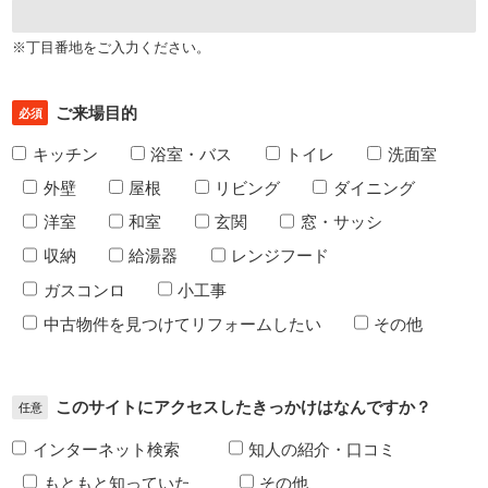
※丁目番地をご入力ください。
ご来場目的
必須
キッチン
浴室・バス
トイレ
洗面室
外壁
屋根
リビング
ダイニング
洋室
和室
玄関
窓・サッシ
収納
給湯器
レンジフード
ガスコンロ
小工事
中古物件を見つけてリフォームしたい
その他
このサイトにアクセスしたきっかけはなんですか？
任意
インターネット検索
知人の紹介・口コミ
もともと知っていた
その他