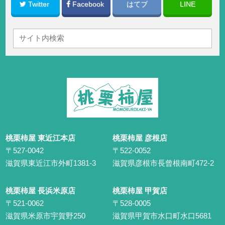
Twitter
Facebook
はてブ
LINE
桃栗柿屋 東近江本店
桃栗柿屋 彦根店
〒527-0042
〒522-0052
滋賀県東近江市外町1381-3
滋賀県彦根市長曾根南町472-2
桃栗柿屋 長浜米原店
桃栗柿屋 甲賀店
〒521-0062
〒528-0005
滋賀県米原市宇賀野250
滋賀県甲賀市水口町水口5681