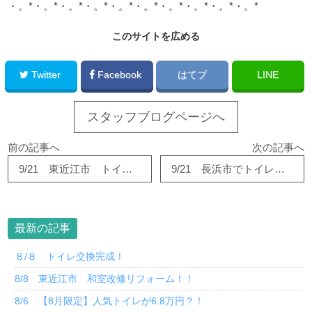
・。*・。*・。*・。*・。*・。*・。*・。*・。*・。*
このサイトを広める
Twitter
Facebook
はてブ
LINE
スタッフブログページへ
前の記事へ
次の記事へ
9/21 東近江市 トイレ交換工事
9/21 長浜市でトイレ改修工事完了！！
最新の記事
８/８ トイレ交換完成！
8/8 東近江市 和室改修リフォーム！！
8/6 【8月限定】人気トイレが6.8万円？！