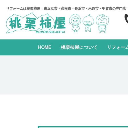
リフォームは桃栗柿屋｜東近江市・彦根市・長浜市・米原市・甲賀市の専門店
HOME
桃栗柿屋について
リフォー
キッチンリフォーム
リフォームの進め方
桃栗柿屋について
リ
水まわり2点パック
全面リフォーム
レンジフード交換