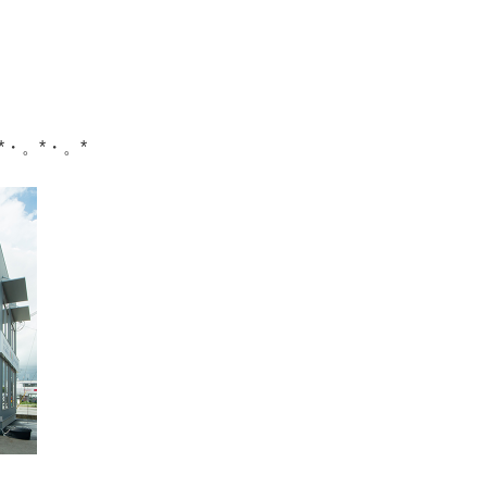
*・。*・。*