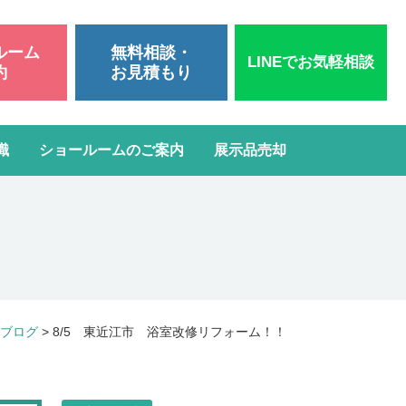
ルーム
無料相談・
LINEでお気軽相談
約
お見積もり
識
ショールームのご案内
展示品売却
いて
洗面台リフォーム
スタッフブログ
よくある質問
屋根・外壁塗装
ガスコンロ・IH交換
ブログ
>
8/5 東近江市 浴室改修リフォーム！！