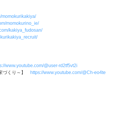
m/momokurikakiya/
com/momokurino_ie/
.com/kakiya_fudosan/
urikakiya_recruit/
ps://www.youtube.com/@user-rd2tf5vt2i
い家づくり～】
https://www.youtube.com/@Ch-eo4te