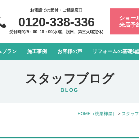
お電話での受付・ご相談窓口
ショー
0120-338-336
来店予
受付時間/9：00~18：00(水曜、祝日、第三火曜定休)
ムプラン
施工事例
お客様の声
リフォームの基礎知
フォーム会社・業者の選び方
浴室・お風呂リフォーム
会社案内
アフターメンテナンスにつ
トイレリフォーム
スタッフ紹介
スタッフブログ
水まわり4点パック
LDK改装リフォーム
BLOG
窓リフォーム
お部屋の内装リフォーム
HOME
（桃栗柿屋）
>
スタッフ
給湯器・エコキュート交換
玄関ドアリフォーム