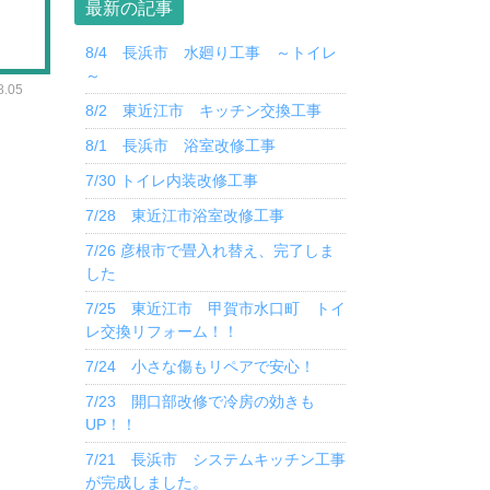
最新の記事
8/4 長浜市 水廻り工事 ～トイレ
～
.05
8/2 東近江市 キッチン交換工事
8/1 長浜市 浴室改修工事
7/30 トイレ内装改修工事
7/28 東近江市浴室改修工事
7/26 彦根市で畳入れ替え、完了しま
した
7/25 東近江市 甲賀市水口町 トイ
レ交換リフォーム！！
7/24 小さな傷もリペアで安心！
7/23 開口部改修で冷房の効きも
UP！！
7/21 長浜市 システムキッチン工事
が完成しました。