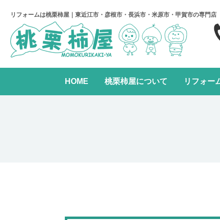
リフォームは桃栗柿屋｜東近江市・彦根市・長浜市・米原市・甲賀市の専門店
HOME
桃栗柿屋について
リフォー
キッチンリフォーム
リフォームの進め方
桃栗柿屋について
リ
水まわり2点パック
全面リフォーム
レンジフード交換