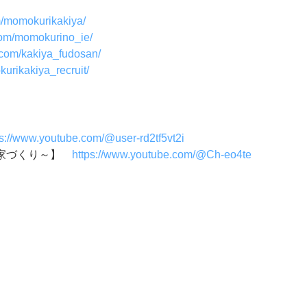
m/momokurikakiya/
com/momokurino_ie/
.com/kakiya_fudosan/
urikakiya_recruit/
ps://www.youtube.com/@user-rd2tf5vt2i
い家づくり～】
https://www.youtube.com/@Ch-eo4te