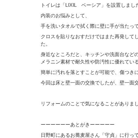
トイレは「LIXIL ベーシア」を設置しまし
内装のお悩みとして、
手を洗いタオルで拭く際に壁に手が当たっ
クロスを貼りなおすだけではまた再発して
た。
身近なところだと、キッチンや洗面台など
メラニン素材で耐久性や防汚性に優れてい
簡単に汚れを落とすことが可能で、傷つき
今回は床と壁一面の交換でしたが、壁一面
リフォームのことで気になることがありま
ーーーーーーあとがきーーーーー
日野町にあるお蕎麦屋さん「守貞」に行っ