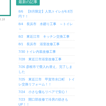
最新の記事
8/6 【8月限定】人気トイレが6.8万
円？！
.18
8/4 長浜市 水廻り工事 ～トイレ
～
8/2 東近江市 キッチン交換工事
8/1 長浜市 浴室改修工事
7/30 トイレ内装改修工事
7/28 東近江市浴室改修工事
7/26 彦根市で畳入れ替え、完了しま
した
7/25 東近江市 甲賀市水口町 トイ
レ交換リフォーム！！
7/24 小さな傷もリペアで安心！
7/23 開口部改修で冷房の効きも
UP！！