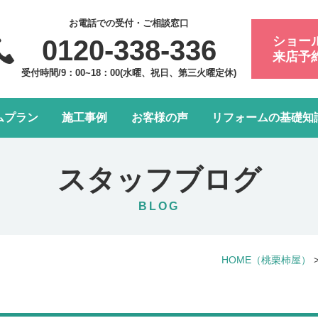
お電話での受付・ご相談窓口
ショー
0120-338-336
来店予
受付時間/9：00~18：00(水曜、祝日、第三火曜定休)
ムプラン
施工事例
お客様の声
リフォームの基礎知
フォーム会社・業者の選び方
浴室・お風呂リフォーム
会社案内
アフターメンテナンスにつ
トイレリフォーム
スタッフ紹介
スタッフブログ
水まわり4点パック
LDK改装リフォーム
BLOG
窓リフォーム
お部屋の内装リフォーム
HOME
（桃栗柿屋）
給湯器・エコキュート交換
玄関ドアリフォーム