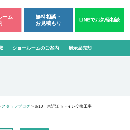
ルーム
無料相談・
LINEでお気軽相談
約
お見積もり
識
ショールームのご案内
展示品売却
いて
洗面台リフォーム
スタッフブログ
よくある質問
屋根・外壁塗装
ガスコンロ・IH交換
>
スタッフブログ
>
8/18 東近江市トイレ交換工事