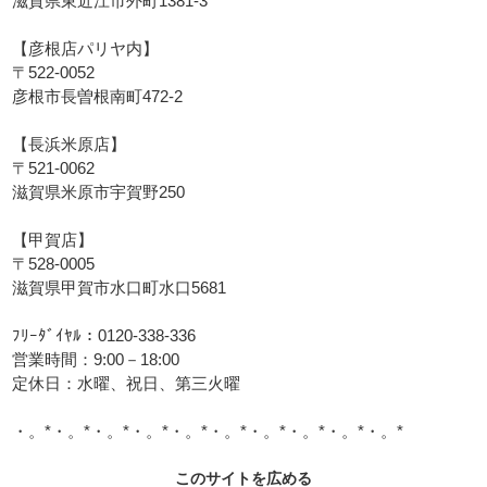
滋賀県東近江市外町1381-3
【彦根店パリヤ内】
〒522-0052
彦根市長曽根南町472-2
【長浜米原店】
〒521-0062
滋賀県米原市宇賀野250
【甲賀店】
〒528-0005
滋賀県甲賀市水口町水口5681
ﾌﾘｰﾀﾞｲﾔﾙ：0120-338-336
営業時間：9:00－18:00
定休日：水曜、祝日、第三火曜
・。*・。*・。*・。*・。*・。*・。*・。*・。*・。*
このサイトを広める