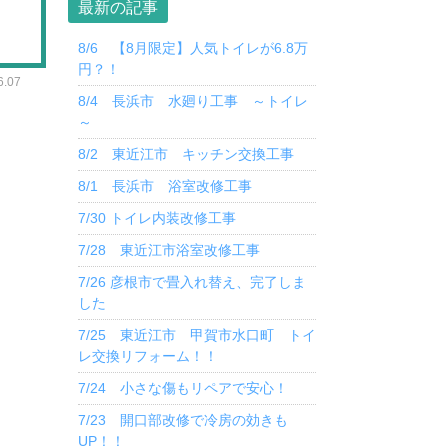
最新の記事
8/6 【8月限定】人気トイレが6.8万
円？！
.07
8/4 長浜市 水廻り工事 ～トイレ
～
8/2 東近江市 キッチン交換工事
8/1 長浜市 浴室改修工事
7/30 トイレ内装改修工事
7/28 東近江市浴室改修工事
7/26 彦根市で畳入れ替え、完了しま
した
7/25 東近江市 甲賀市水口町 トイ
レ交換リフォーム！！
7/24 小さな傷もリペアで安心！
7/23 開口部改修で冷房の効きも
UP！！