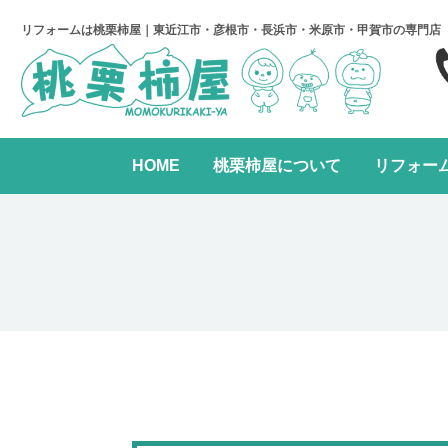
リフォームは桃栗柿屋｜東近江市・彦根市・長浜市・米原市・甲賀市の専門店
HOME
桃栗柿屋について
リフォー
キッチンリフォーム
リフォームの進め方
桃栗柿屋について
リ
水まわり2点パック
全面リフォーム
レンジフード交換