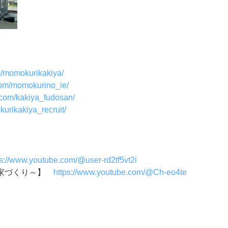
m/momokurikakiya/
com/momokurino_ie/
.com/kakiya_fudosan/
urikakiya_recruit/
ps://www.youtube.com/@user-rd2tf5vt2i
い家づくり～】
https://www.youtube.com/@Ch-eo4te