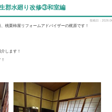
 蒲生郡水廻り改修③和室編
投稿日：2026.06
築、桃栗柿屋リフォームアドバイザーの梶原です！
紹介します！
す！