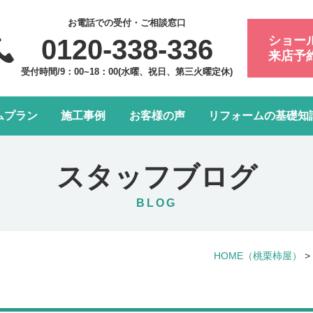
お電話での受付・ご相談窓口
ショー
0120-338-336
来店予
受付時間/9：00~18：00(水曜、祝日、第三火曜定休)
ムプラン
施工事例
お客様の声
リフォームの基礎知
フォーム会社・業者の選び方
浴室・お風呂リフォーム
会社案内
アフターメンテナンスにつ
トイレリフォーム
スタッフ紹介
スタッフブログ
水まわり4点パック
LDK改装リフォーム
BLOG
窓リフォーム
お部屋の内装リフォーム
HOME
（桃栗柿屋）
>
給湯器・エコキュート交換
玄関ドアリフォーム