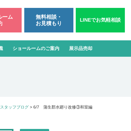
ルーム
無料相談・
LINEでお気軽相談
約
お見積もり
識
ショールームのご案内
展示品売却
いて
洗面台リフォーム
スタッフブログ
よくある質問
屋根・外壁塗装
ガスコンロ・IH交換
スタッフブログ
>
6/7 蒲生郡水廻り改修③和室編