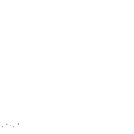
・。*・。*