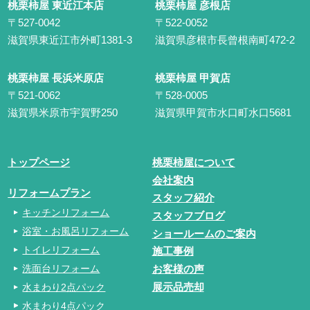
桃栗柿屋 東近江本店
桃栗柿屋 彦根店
〒527-0042
〒522-0052
滋賀県東近江市外町1381-3
滋賀県彦根市長曾根南町472-2
桃栗柿屋 長浜米原店
桃栗柿屋 甲賀店
〒521-0062
〒528-0005
滋賀県米原市宇賀野250
滋賀県甲賀市水口町水口5681
トップページ
桃栗柿屋について
会社案内
リフォームプラン
スタッフ紹介
キッチンリフォーム
スタッフブログ
浴室・お風呂リフォーム
ショールームのご案内
トイレリフォーム
施工事例
洗面台リフォーム
お客様の声
水まわり2点パック
展示品売却
水まわり4点パック