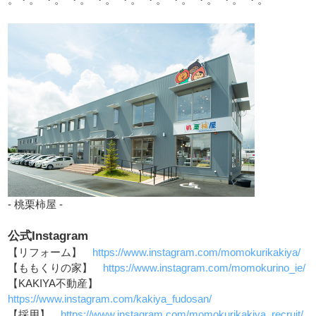
- 桃栗柿屋 -
公式Instagram
【リフォーム】
https://www.instagram.com/momokurikakiya/
【ももくりの家】
https://www.instagram.com/momokurino_ie/
【KAKIYA不動産】
https://www.instagram.com/kakiya_fudosan/
【採用】
https://www.instagram.com/momokurikakiya_recruit/