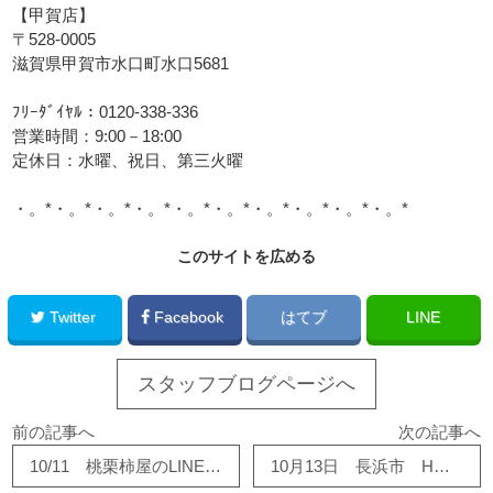
【甲賀店】
〒528-0005
滋賀県甲賀市水口町水口5681
ﾌﾘｰﾀﾞｲﾔﾙ：0120-338-336
営業時間：9:00－18:00
定休日：水曜、祝日、第三火曜
・。*・。*・。*・。*・。*・。*・。*・。*・。*・。*
このサイトを広める
Twitter
Facebook
はてブ
LINE
スタッフブログページへ
前の記事へ
次の記事へ
10/11 桃栗柿屋のLINEおともだち登録！
10月13日 長浜市 H様邸 浴槽リニューアル工事