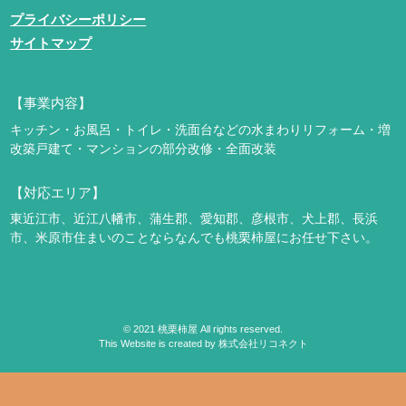
プライバシーポリシー
サイトマップ
【事業内容】
キッチン・お風呂・トイレ・洗面台などの水まわりリフォーム・増
改築
戸建て・マンションの部分改修・全面改装
【対応エリア】
東近江市、近江八幡市、蒲生郡、愛知郡、彦根市、犬上郡、長浜
市、米原市
住まいのことならなんでも桃栗柿屋にお任せ下さい。
©
2021
桃栗柿屋 All rights reserved.
This Website is created by
株式会社リコネクト