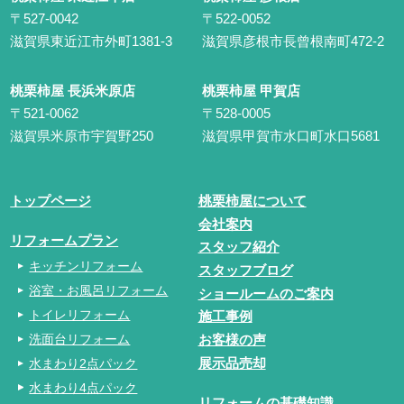
〒527-0042
〒522-0052
滋賀県東近江市外町1381-3
滋賀県彦根市長曾根南町472-2
桃栗柿屋 長浜米原店
桃栗柿屋 甲賀店
〒521-0062
〒528-0005
滋賀県米原市宇賀野250
滋賀県甲賀市水口町水口5681
トップページ
桃栗柿屋について
会社案内
リフォームプラン
スタッフ紹介
キッチンリフォーム
スタッフブログ
浴室・お風呂リフォーム
ショールームのご案内
トイレリフォーム
施工事例
洗面台リフォーム
お客様の声
水まわり2点パック
展示品売却
水まわり4点パック
リフォームの基礎知識