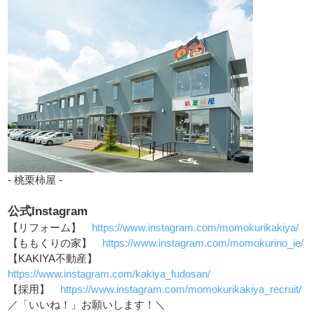
- 桃栗柿屋 -
公式Instagram
【リフォーム】
https://www.instagram.com/momokurikakiya/
【ももくりの家】
https://www.instagram.com/momokurino_ie/
【KAKIYA不動産】
https://www.instagram.com/kakiya_fudosan/
【採用】
https://www.instagram.com/momokurikakiya_recruit/
／「いいね！」お願いします！＼