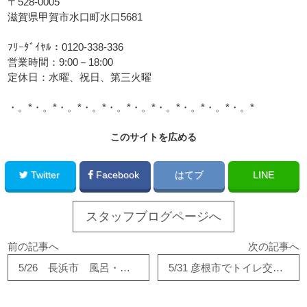
〒528-0005
滋賀県甲賀市水口町水口5681
ﾌﾘｰﾀﾞｲﾔﾙ：0120-338-336
営業時間：9:00－18:00
定休日：水曜、祝日、第三火曜
・。*・。*・。*・。*・。*・。*・。*・。*・。*・。*
このサイトを広める
Twitter
Facebook
はてブ
LINE
スタッフブログページへ
前の記事へ
次の記事へ
5/26 長浜市 風呂・洗面室改修工事が完成しました。
5/31 彦根市でトイレ交換しました