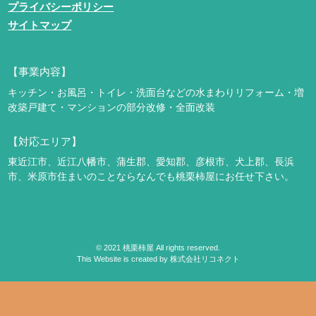
プライバシーポリシー
サイトマップ
【事業内容】
キッチン・お風呂・トイレ・洗面台などの水まわりリフォーム・増
改築
戸建て・マンションの部分改修・全面改装
【対応エリア】
東近江市、近江八幡市、蒲生郡、愛知郡、彦根市、犬上郡、長浜
市、米原市
住まいのことならなんでも桃栗柿屋にお任せ下さい。
©
2021
桃栗柿屋 All rights reserved.
This Website is created by
株式会社リコネクト