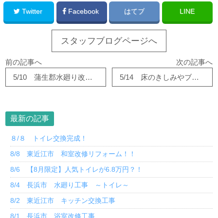
Twitter
Facebook
はてブ
LINE
スタッフブログページへ
前の記事へ
次の記事へ
5/10 蒲生郡水廻り改修工事②～浴室編～
5/14 床のきしみやブカブカが気になるときには！
最新の記事
８/８ トイレ交換完成！
8/8 東近江市 和室改修リフォーム！！
8/6 【8月限定】人気トイレが6.8万円？！
8/4 長浜市 水廻り工事 ～トイレ～
8/2 東近江市 キッチン交換工事
8/1 長浜市 浴室改修工事