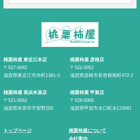
桃栗柿屋 東近江本店
桃栗柿屋 彦根店
〒527-0042
〒522-0052
滋賀県東近江市外町1381-3
滋賀県彦根市長曾根南町472-2
桃栗柿屋 長浜米原店
桃栗柿屋 甲賀店
〒521-0062
〒528-0005
滋賀県米原市宇賀野250
滋賀県甲賀市水口町水口5681
トップページ
桃栗柿屋について
会社案内