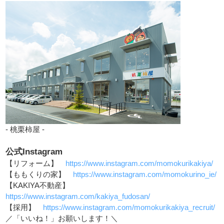
- 桃栗柿屋 -
公式Instagram
【リフォーム】
https://www.instagram.com/momokurikakiya/
【ももくりの家】
https://www.instagram.com/momokurino_ie/
【KAKIYA不動産】
https://www.instagram.com/kakiya_fudosan/
【採用】
https://www.instagram.com/momokurikakiya_recruit/
／「いいね！」お願いします！＼