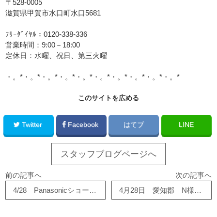
〒528-0005
滋賀県甲賀市水口町水口5681
ﾌﾘｰﾀﾞｲﾔﾙ：0120-338-336
営業時間：9:00－18:00
定休日：水曜、祝日、第三火曜
・。*・。*・。*・。*・。*・。*・。*・。*・。*・。*
このサイトを広める
Twitter
Facebook
はてブ
LINE
スタッフブログページへ
前の記事へ
次の記事へ
4/28 Panasonicショールームにて
4月28日 愛知郡 N様邸 洗面台交換工事