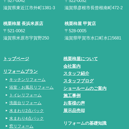
〒527-0042
〒522-0052
滋賀県東近江市外町1381-3
滋賀県彦根市長曾根南町472-2
桃栗柿屋 長浜米原店
桃栗柿屋 甲賀店
〒521-0062
〒528-0005
滋賀県米原市宇賀野250
滋賀県甲賀市水口町水口5681
トップページ
桃栗柿屋について
会社案内
リフォームプラン
スタッフ紹介
キッチンリフォーム
スタッフブログ
浴室・お風呂リフォーム
ショールームのご案内
トイレリフォーム
施工事例
洗面台リフォーム
お客様の声
水まわり2点パック
展示品売却
水まわり4点パック
リフォームの基礎知識
窓リフォーム