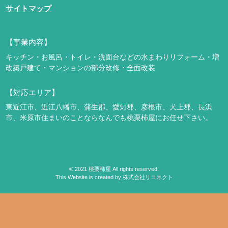
サイトマップ
【事業内容】
キッチン・お風呂・トイレ・洗面台などの水まわりリフォーム・増
改築
戸建て・マンションの部分改修・全面改装
【対応エリア】
東近江市、近江八幡市、蒲生郡、愛知郡、彦根市、犬上郡、長浜
市、米原市
住まいのことならなんでも桃栗柿屋にお任せ下さい。
©
2021
桃栗柿屋 All rights reserved.
This Website is created by
株式会社リコネクト