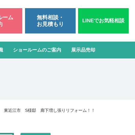
ルーム
無料相談・
LINEでお気軽相談
約
お見積もり
識
ショールームのご案内
展示品売却
いて
洗面台リフォーム
スタッフブログ
よくある質問
屋根・外壁塗装
ガスコンロ・IH交換
18 東近江市 S様邸 廊下増し張りリフォーム！！