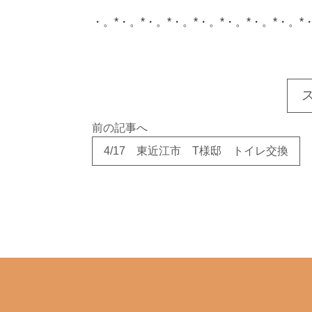
・。*・。*・。*・。*・。*・。*・。*・。*
このサイトを広める
前の記事へ
4/17 東近江市 T様邸 トイレ交換