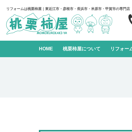
リフォームは桃栗柿屋｜東近江市・彦根市・長浜市・米原市・甲賀市の専門店
HOME
桃栗柿屋について
リフォー
キッチンリフォーム
リフォームの進め方
桃栗柿屋について
リ
水まわり2点パック
全面リフォーム
レンジフード交換