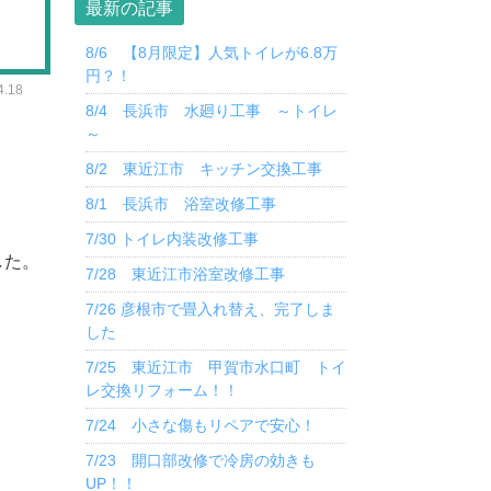
最新の記事
8/6 【8月限定】人気トイレが6.8万
円？！
.18
8/4 長浜市 水廻り工事 ～トイレ
～
8/2 東近江市 キッチン交換工事
8/1 長浜市 浴室改修工事
7/30 トイレ内装改修工事
した。
7/28 東近江市浴室改修工事
7/26 彦根市で畳入れ替え、完了しま
した
7/25 東近江市 甲賀市水口町 トイ
レ交換リフォーム！！
7/24 小さな傷もリペアで安心！
7/23 開口部改修で冷房の効きも
UP！！