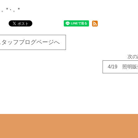
・。*・。*
スタッフブログページへ
次の
4/19 照明