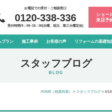
お電話での受付・ご相談窓口
ショー
0120-338-336
来店予
受付時間/9：00~18：00(水曜、祝日、第三火曜定休)
ムプラン
施工事例
お客様の声
リフォームの基礎知
フォーム会社・業者の選び方
浴室・お風呂リフォーム
会社案内
アフターメンテナンスにつ
トイレリフォーム
スタッフ紹介
スタッフブログ
水まわり4点パック
LDK改装リフォーム
BLOG
窓リフォーム
お部屋の内装リフォーム
HOME
（桃栗柿屋）
>
スタッフブログ
>
4/
給湯器・エコキュート交換
玄関ドアリフォーム