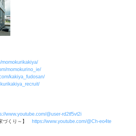
m/momokurikakiya/
com/momokurino_ie/
.com/kakiya_fudosan/
urikakiya_recruit/
ps://www.youtube.com/@user-rd2tf5vt2i
い家づくり～】
https://www.youtube.com/@Ch-eo4te