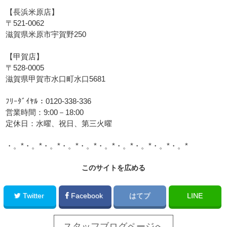
【長浜米原店】
〒521-0062
滋賀県米原市宇賀野250
【甲賀店】
〒528-0005
滋賀県甲賀市水口町水口5681
ﾌﾘｰﾀﾞｲﾔﾙ：0120-338-336
営業時間：9:00－18:00
定休日：水曜、祝日、第三火曜
・。*・。*・。*・。*・。*・。*・。*・。*・。*・。*
このサイトを広める
Twitter
Facebook
はてブ
LINE
スタッフブログページへ