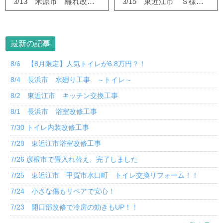
3/13 米原市 離れ改修工事②
3/15 東近江市 Ｓ様邸 ドア交換、パネル設置工事！！
最新の記事
8/6 【8月限定】人気トイレが6.8万円？！
8/4 長浜市 水廻り工事 ～トイレ～
8/2 東近江市 キッチン交換工事
8/1 長浜市 浴室改修工事
7/30 トイレ内装改修工事
7/28 東近江市浴室改修工事
7/26 彦根市で畳入れ替え、完了しました
7/25 東近江市 甲賀市水口町 トイレ交換リフォーム！！
7/24 小さな傷もリペアで安心！
7/23 開口部改修で冷房の効きもUP！！