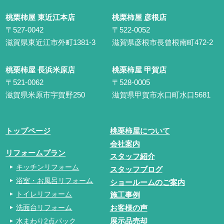
桃栗柿屋 東近江本店
桃栗柿屋 彦根店
〒527-0042
〒522-0052
滋賀県東近江市外町1381-3
滋賀県彦根市長曾根南町472-2
桃栗柿屋 長浜米原店
桃栗柿屋 甲賀店
〒521-0062
〒528-0005
滋賀県米原市宇賀野250
滋賀県甲賀市水口町水口5681
トップページ
桃栗柿屋について
会社案内
リフォームプラン
スタッフ紹介
キッチンリフォーム
スタッフブログ
浴室・お風呂リフォーム
ショールームのご案内
トイレリフォーム
施工事例
洗面台リフォーム
お客様の声
水まわり2点パック
展示品売却