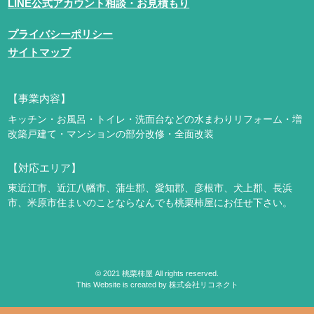
LINE公式アカウント相談・お見積もり
プライバシーポリシー
サイトマップ
【事業内容】
キッチン・お風呂・トイレ・洗面台などの水まわりリフォーム・増
改築
戸建て・マンションの部分改修・全面改装
【対応エリア】
東近江市、近江八幡市、蒲生郡、愛知郡、彦根市、犬上郡、長浜
市、米原市
住まいのことならなんでも桃栗柿屋にお任せ下さい。
©
2021
桃栗柿屋 All rights reserved.
This Website is created by
株式会社リコネクト