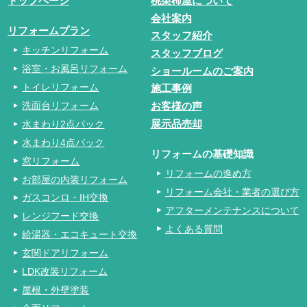
トップページ
桃栗柿屋について
会社案内
リフォームプラン
スタッフ紹介
キッチンリフォーム
スタッフブログ
浴室・お風呂リフォーム
ショールームのご案内
トイレリフォーム
施工事例
洗面台リフォーム
お客様の声
水まわり2点パック
展示品売却
水まわり4点パック
リフォームの基礎知識
窓リフォーム
リフォームの進め方
お部屋の内装リフォーム
リフォーム会社・業者の選び方
ガスコンロ・IH交換
アフターメンテナンスについて
レンジフード交換
よくある質問
給湯器・エコキュート交換
玄関ドアリフォーム
LDK改装リフォーム
屋根・外壁塗装