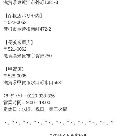
滋賀県東近江市外町1381-3
【彦根店パリヤ内】
〒522-0052
彦根市長曽根南町472-2
【長浜米原店】
〒521-0062
滋賀県米原市宇賀野250
【甲賀店】
〒528-0005
滋賀県甲賀市水口町水口5681
ﾌﾘｰﾀﾞｲﾔﾙ：0120-338-336
営業時間：9:00－18:00
定休日：水曜、祝日、第三火曜
・。*・。*・。*・。*・。*・。*・。*・。*・。*・。*
このサイトを広める