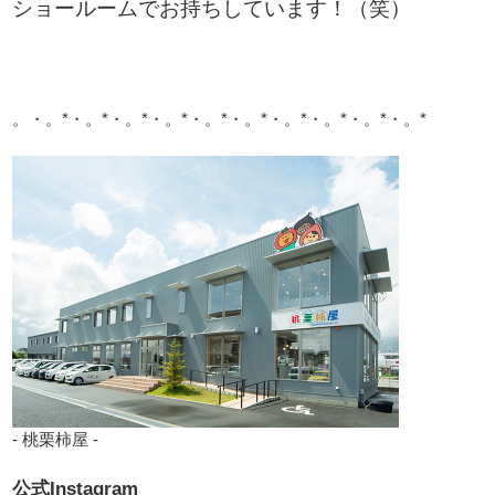
ショールームでお持ちしています！（笑）
。・。*・。*・。*・。*・。*・。*・。*・。*・。*・。*
- 桃栗柿屋 -
公式Instagram