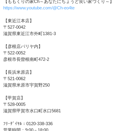
【ももくりの家Ch～あなたにちょうど良い家づくり～】
https://www.youtube.com/@Ch-eo4te
【東近江本店】
〒527-0042
滋賀県東近江市外町1381-3
【彦根店パリヤ内】
〒522-0052
彦根市長曽根南町472-2
【長浜米原店】
〒521-0062
滋賀県米原市宇賀野250
【甲賀店】
〒528-0005
滋賀県甲賀市水口町水口5681
ﾌﾘｰﾀﾞｲﾔﾙ：0120-338-336
営業時間：9:00－18:00