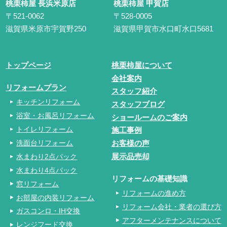
桃栗柿屋 長浜米原店
桃栗柿屋 甲賀店
〒521-0062
〒528-0005
滋賀県米原市宇賀野250
滋賀県甲賀市水口町水口5681
トップページ
桃栗柿屋について
会社案内
リフォームプラン
スタッフ紹介
キッチンリフォーム
スタッフブログ
浴室・お風呂リフォーム
ショールームのご案内
トイレリフォーム
施工事例
洗面台リフォーム
お客様の声
水まわり2点パック
展示品売却
水まわり4点パック
リフォームの基礎知識
窓リフォーム
リフォームの進め方
お部屋の内装リフォーム
リフォーム会社・業者の選び方
ガスコンロ・IH交換
アフターメンテナンスについて
レンジフード交換