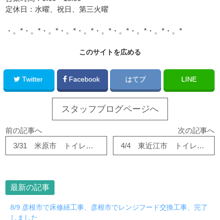
定休日：水曜、祝日、第三火曜
・。*・。*・。*・。*・。*・。*・。*・。*・。*・。*
このサイトを広める
Twitter
Facebook
はてブ
LINE
スタッフブログページへ
前の記事へ
次の記事へ
3/31 米原市 トイレ工事が完成しました。
4/4 東近江市 トイレ交換リフォーム！！
最新の記事
8/9 彦根市で床修繕工事、彦根市でレンジフード交換工事、完了
しました