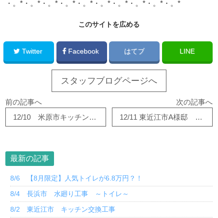
・。*・。*・。*・。*・。*・。*・。*・。*・。*・。*
このサイトを広める
Twitter
Facebook
はてブ
LINE
スタッフブログページへ
前の記事へ
次の記事へ
12/10 米原市キッチン交換
12/11 東近江市A様邸 キッチン改修工事
最新の記事
8/6 【8月限定】人気トイレが6.8万円？！
8/4 長浜市 水廻り工事 ～トイレ～
8/2 東近江市 キッチン交換工事