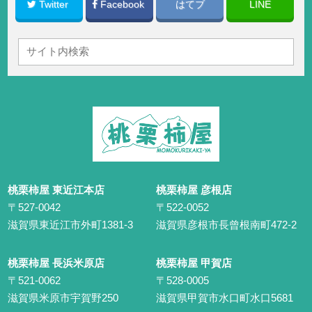
Twitter
Facebook
はてブ
LINE
桃栗柿屋 東近江本店
桃栗柿屋 彦根店
〒527-0042
〒522-0052
滋賀県東近江市外町1381-3
滋賀県彦根市長曾根南町472-2
桃栗柿屋 長浜米原店
桃栗柿屋 甲賀店
〒521-0062
〒528-0005
滋賀県米原市宇賀野250
滋賀県甲賀市水口町水口5681