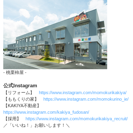
- 桃栗柿屋 -
公式Instagram
【リフォーム】
https://www.instagram.com/momokurikakiya/
【ももくりの家】
https://www.instagram.com/momokurino_ie/
【KAKIYA不動産】
https://www.instagram.com/kakiya_fudosan/
【採用】
https://www.instagram.com/momokurikakiya_recruit/
／「いいね！」お願いします！＼