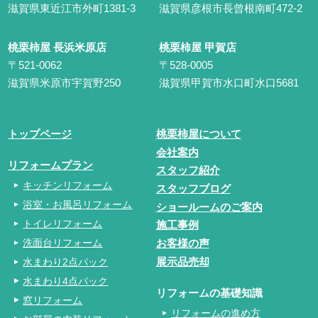
滋賀県東近江市外町1381-3
滋賀県彦根市長曾根南町472-2
桃栗柿屋 長浜米原店
桃栗柿屋 甲賀店
〒521-0062
〒528-0005
滋賀県米原市宇賀野250
滋賀県甲賀市水口町水口5681
トップページ
桃栗柿屋について
会社案内
リフォームプラン
スタッフ紹介
キッチンリフォーム
スタッフブログ
浴室・お風呂リフォーム
ショールームのご案内
トイレリフォーム
施工事例
洗面台リフォーム
お客様の声
水まわり2点パック
展示品売却
水まわり4点パック
リフォームの基礎知識
窓リフォーム
リフォームの進め方