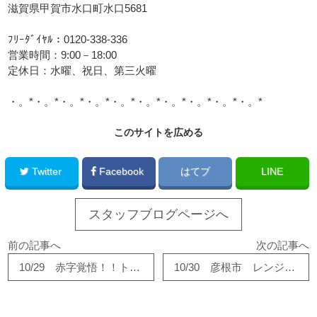
滋賀県甲賀市水口町水口5681
ﾌﾘｰﾀﾞｲﾔﾙ：0120-338-336
営業時間：9:00－18:00
定休日：水曜、祝日、第三火曜
・。*・。*・。*・。*・。*・。*・。*・。*・。*・。*
このサイトを広める
Twitter
Facebook
はてブ
LINE
スタッフブログページへ
前の記事へ
次の記事へ
10/29 赤字覚悟！！トイレ大特価市開催中！！
10/30 彦根市 レンジフード交換工事