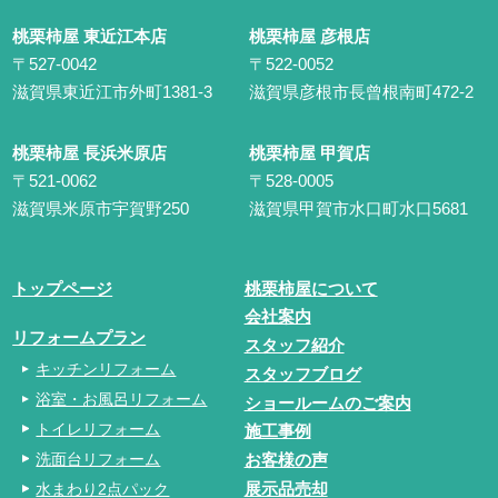
桃栗柿屋 東近江本店
桃栗柿屋 彦根店
〒527-0042
〒522-0052
滋賀県東近江市外町1381-3
滋賀県彦根市長曾根南町472-2
桃栗柿屋 長浜米原店
桃栗柿屋 甲賀店
〒521-0062
〒528-0005
滋賀県米原市宇賀野250
滋賀県甲賀市水口町水口5681
トップページ
桃栗柿屋について
会社案内
リフォームプラン
スタッフ紹介
キッチンリフォーム
スタッフブログ
浴室・お風呂リフォーム
ショールームのご案内
トイレリフォーム
施工事例
洗面台リフォーム
お客様の声
水まわり2点パック
展示品売却