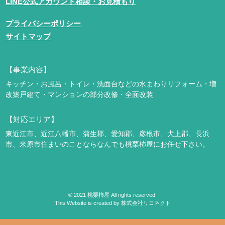
LINE公式アカウント相談・お見積もり
プライバシーポリシー
サイトマップ
【事業内容】
キッチン・お風呂・トイレ・洗面台などの水まわりリフォーム・増
改築
戸建て・マンションの部分改修・全面改装
【対応エリア】
東近江市、近江八幡市、蒲生郡、愛知郡、彦根市、犬上郡、長浜
市、米原市
住まいのことならなんでも桃栗柿屋にお任せ下さい。
©
2021
桃栗柿屋 All rights reserved.
This Website is created by
株式会社リコネクト