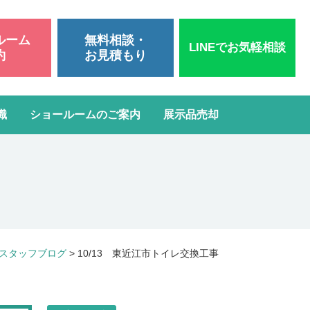
ルーム
無料相談・
LINEでお気軽相談
約
お見積もり
識
ショールームのご案内
展示品売却
いて
洗面台リフォーム
スタッフブログ
よくある質問
屋根・外壁塗装
ガスコンロ・IH交換
スタッフブログ
>
10/13 東近江市トイレ交換工事