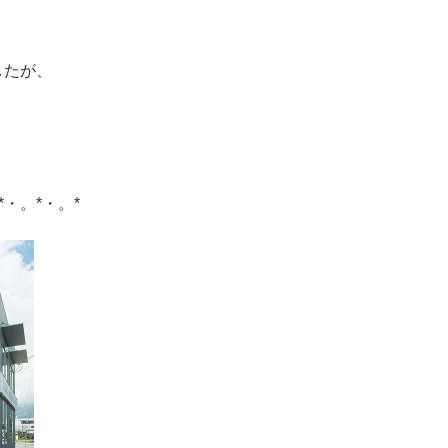
！
したが、
*・。*・。*