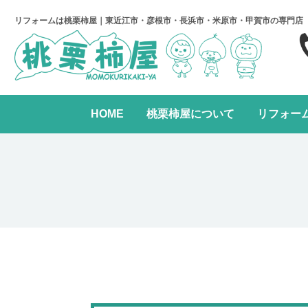
リフォームは桃栗柿屋｜東近江市・彦根市・長浜市・米原市・甲賀市の専門店
HOME
桃栗柿屋について
リフォー
キッチンリフォーム
リフォームの進め方
桃栗柿屋について
リ
水まわり2点パック
全面リフォーム
レンジフード交換