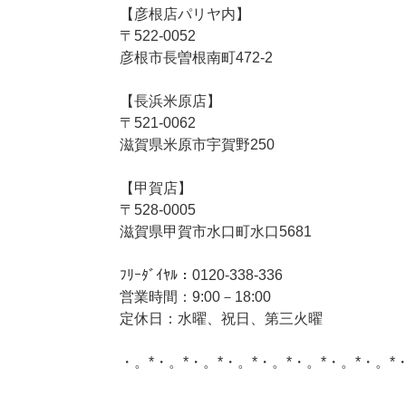
【彦根店パリヤ内】
〒522-0052
彦根市長曽根南町472-2
【長浜米原店】
〒521-0062
滋賀県米原市宇賀野250
【甲賀店】
〒528-0005
滋賀県甲賀市水口町水口5681
ﾌﾘｰﾀﾞｲﾔﾙ：0120-338-336
営業時間：9:00－18:00
定休日：水曜、祝日、第三火曜
・。*・。*・。*・。*・。*・。*・。*・。*
このサイトを広める