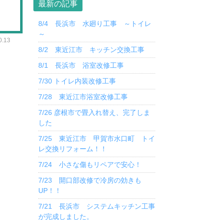
最新の記事
8/4 長浜市 水廻り工事 ～トイレ
～
.13
8/2 東近江市 キッチン交換工事
8/1 長浜市 浴室改修工事
7/30 トイレ内装改修工事
7/28 東近江市浴室改修工事
7/26 彦根市で畳入れ替え、完了しま
した
7/25 東近江市 甲賀市水口町 トイ
レ交換リフォーム！！
7/24 小さな傷もリペアで安心！
7/23 開口部改修で冷房の効きも
UP！！
7/21 長浜市 システムキッチン工事
が完成しました。