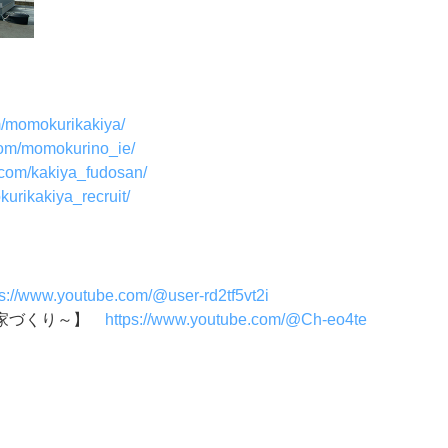
m/momokurikakiya/
com/momokurino_ie/
.com/kakiya_fudosan/
urikakiya_recruit/
ps://www.youtube.com/@user-rd2tf5vt2i
い家づくり～】
https://www.youtube.com/@Ch-eo4te