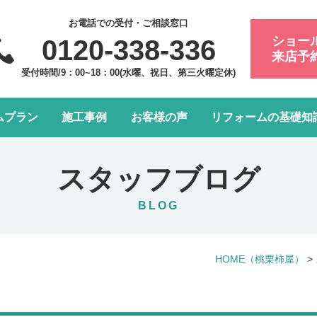
お電話での受付・ご相談窓口
ショー
0120-338-336
来店予
受付時間/9：00~18：00(水曜、祝日、第三火曜定休)
ムプラン
施工事例
お客様の声
リフォームの基礎知
フォーム会社・業者の選び方
浴室・お風呂リフォーム
会社案内
アフターメンテナンスにつ
トイレリフォーム
スタッフ紹介
スタッフブログ
水まわり4点パック
LDK改装リフォーム
BLOG
窓リフォーム
お部屋の内装リフォーム
HOME
（桃栗柿屋）
>
給湯器・エコキュート交換
玄関ドアリフォーム