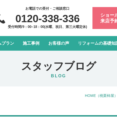
お電話での受付・ご相談窓口
ショー
0120-338-336
来店予
受付時間/9：00~18：00(水曜、祝日、第三火曜定休)
ムプラン
施工事例
お客様の声
リフォームの基礎知
フォーム会社・業者の選び方
浴室・お風呂リフォーム
会社案内
アフターメンテナンスにつ
トイレリフォーム
スタッフ紹介
スタッフブログ
水まわり4点パック
LDK改装リフォーム
BLOG
窓リフォーム
お部屋の内装リフォーム
HOME
（桃栗柿屋
給湯器・エコキュート交換
玄関ドアリフォーム