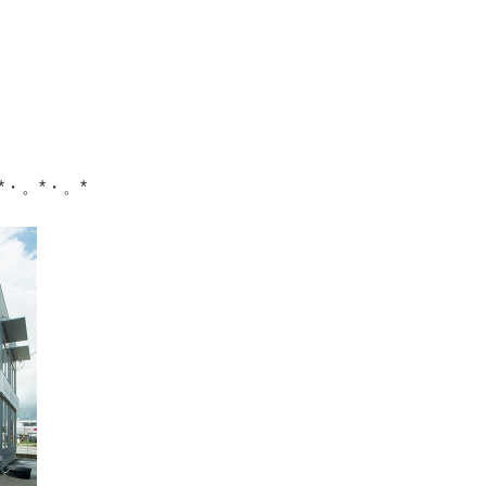
*・。*・。*