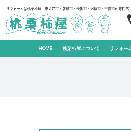
リフォームは桃栗柿屋｜東近江市・彦根市・長浜市・米原市・甲賀市の専門店
HOME
桃栗柿屋について
リフォー
キッチンリフォーム
リフォームの進め方
桃栗柿屋について
リ
水まわり2点パック
全面リフォーム
レンジフード交換