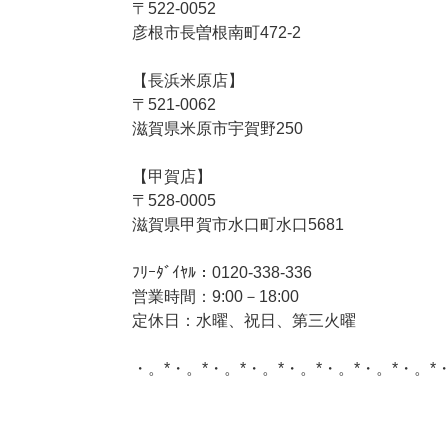
〒522-0052
彦根市長曽根南町472-2
【長浜米原店】
〒521-0062
滋賀県米原市宇賀野250
【甲賀店】
〒528-0005
滋賀県甲賀市水口町水口5681
ﾌﾘｰﾀﾞｲﾔﾙ：0120-338-336
営業時間：9:00－18:00
定休日：水曜、祝日、第三火曜
・。*・。*・。*・。*・。*・。*・。*・。*
このサイトを広める