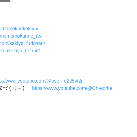
m/momokurikakiya/
com/momokurino_ie/
.com/kakiya_fudosan/
urikakiya_recruit/
ps://www.youtube.com/@user-rd2tf5vt2i
い家づくり～】
https://www.youtube.com/@Ch-eo4te