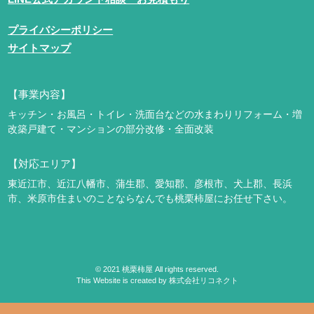
プライバシーポリシー
サイトマップ
【事業内容】
キッチン・お風呂・トイレ・洗面台などの水まわりリフォーム・増
改築
戸建て・マンションの部分改修・全面改装
【対応エリア】
東近江市、近江八幡市、蒲生郡、愛知郡、彦根市、犬上郡、長浜
市、米原市
住まいのことならなんでも桃栗柿屋にお任せ下さい。
©
2021
桃栗柿屋 All rights reserved.
This Website is created by
株式会社リコネクト