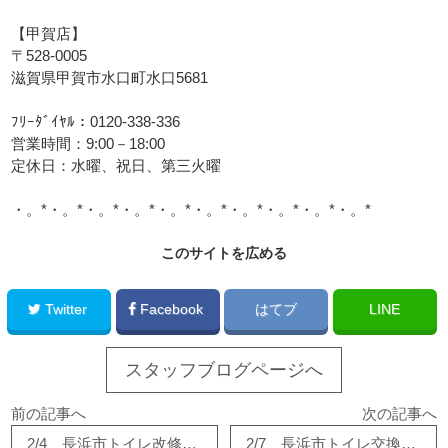
【甲賀店】
〒528-0005
滋賀県甲賀市水口町水口5681
ﾌﾘｰﾀﾞｲﾔﾙ：0120-338-336
営業時間：9:00－18:00
定休日：水曜、祝日、第三火曜
・。*・。*・。*・。*・。*・。*・。*・。*・。*・。*
このサイトを広める
Twitter
Facebook
はてブ
LINE
スタッフブログページへ
前の記事へ
次の記事へ
2/4 長浜市トイレ改修工事
2/7 長浜市トイレ交換工事