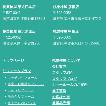
桃栗柿屋 東近江本店
桃栗柿屋 彦根店
〒527-0042
〒522-0052
滋賀県東近江市外町1381-3
滋賀県彦根市長曾根南町472-2
桃栗柿屋 長浜米原店
桃栗柿屋 甲賀店
〒521-0062
〒528-0005
滋賀県米原市宇賀野250
滋賀県甲賀市水口町水口5681
トップページ
桃栗柿屋について
会社案内
リフォームプラン
スタッフ紹介
キッチンリフォーム
スタッフブログ
浴室・お風呂リフォーム
ショールームのご案内
トイレリフォーム
施工事例
洗面台リフォーム
お客様の声
水まわり2点パック
展示品売却