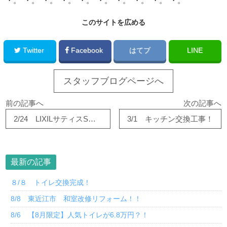
・。*・。*・。*・。*・。*・。*・。*・。*・。*・。*
このサイトを広める
Twitter
Facebook
はてブ
LINE
スタッフブログページへ
前の記事へ
次の記事へ
2/24 LIXILサティスSについて
3/1 キッチン交換工事！
最新の記事
８/８ トイレ交換完成！
8/8 東近江市 和室改修リフォーム！！
8/6 【8月限定】人気トイレが6.8万円？！