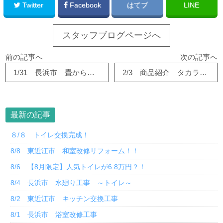
Twitter
Facebook
はてブ
LINE
スタッフブログページへ
前の記事へ
次の記事へ
1/31 長浜市 畳からフローリングに改修工事
2/3 商品紹介 タカラ『エマウォール』
最新の記事
８/８ トイレ交換完成！
8/8 東近江市 和室改修リフォーム！！
8/6 【8月限定】人気トイレが6.8万円？！
8/4 長浜市 水廻り工事 ～トイレ～
8/2 東近江市 キッチン交換工事
8/1 長浜市 浴室改修工事