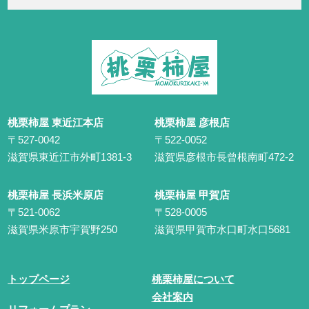
桃栗柿屋 東近江本店
桃栗柿屋 彦根店
〒527-0042
〒522-0052
滋賀県東近江市外町1381-3
滋賀県彦根市長曾根南町472-2
桃栗柿屋 長浜米原店
桃栗柿屋 甲賀店
〒521-0062
〒528-0005
滋賀県米原市宇賀野250
滋賀県甲賀市水口町水口5681
トップページ
桃栗柿屋について
会社案内