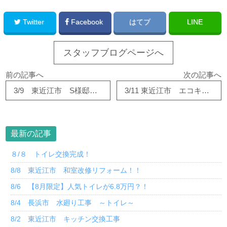
Twitter
Facebook
はてブ
LINE
スタッフブログページへ
前の記事へ
次の記事へ
3/9 東近江市 S様邸 天井点検口設置
3/11 東近江市 エコキュート交換！！
最新の記事
８/８ トイレ交換完成！
8/8 東近江市 和室改修リフォーム！！
8/6 【8月限定】人気トイレが6.8万円？！
8/4 長浜市 水廻り工事 ～トイレ～
8/2 東近江市 キッチン交換工事