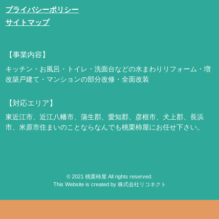
プライバシーポリシー
サイトマップ
【事業内容】
キッチン・お風呂・トイレ・洗面台などの水まわりリフォーム・増
改築
戸建て・マンションの部分改修・全面改装
【対応エリア】
東近江市、近江八幡市、蒲生郡、愛知郡、彦根市、犬上郡、長浜
市、米原市
住まいのことならなんでも桃栗柿屋にお任せ下さい。
©
2021
桃栗柿屋 All rights reserved.
This Website is created by
株式会社リコネクト