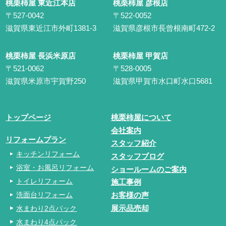
桃栗柿屋 東近江本店
桃栗柿屋 彦根店
〒527-0042
〒522-0052
滋賀県東近江市外町1381-3
滋賀県彦根市長曾根南町472-2
桃栗柿屋 長浜米原店
桃栗柿屋 甲賀店
〒521-0062
〒528-0005
滋賀県米原市宇賀野250
滋賀県甲賀市水口町水口5681
トップページ
桃栗柿屋について
会社案内
リフォームプラン
スタッフ紹介
キッチンリフォーム
スタッフブログ
浴室・お風呂リフォーム
ショールームのご案内
トイレリフォーム
施工事例
洗面台リフォーム
お客様の声
水まわり2点パック
展示品売却
水まわり4点パック