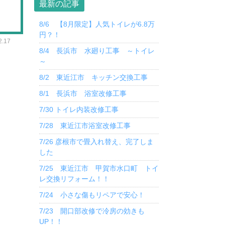
最新の記事
8/6 【8月限定】人気トイレが6.8万
円？！
.17
8/4 長浜市 水廻り工事 ～トイレ
～
8/2 東近江市 キッチン交換工事
8/1 長浜市 浴室改修工事
7/30 トイレ内装改修工事
7/28 東近江市浴室改修工事
7/26 彦根市で畳入れ替え、完了しま
した
7/25 東近江市 甲賀市水口町 トイ
レ交換リフォーム！！
7/24 小さな傷もリペアで安心！
7/23 開口部改修で冷房の効きも
UP！！