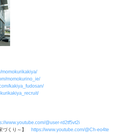
m/momokurikakiya/
com/momokurino_ie/
.com/kakiya_fudosan/
urikakiya_recruit/
ps://www.youtube.com/@user-rd2tf5vt2i
い家づくり～】
https://www.youtube.com/@Ch-eo4te