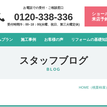
お電話での受付・ご相談窓口
ショー
0120-338-336
来店予
受付時間/9：00~18：00(水曜、祝日、第三火曜定休)
ムプラン
施工事例
お客様の声
リフォームの基礎知
フォーム会社・業者の選び方
浴室・お風呂リフォーム
会社案内
アフターメンテナンスにつ
トイレリフォーム
スタッフ紹介
スタッフブログ
水まわり4点パック
LDK改装リフォーム
BLOG
窓リフォーム
お部屋の内装リフォーム
HOME
（桃栗柿屋
給湯器・エコキュート交換
玄関ドアリフォーム