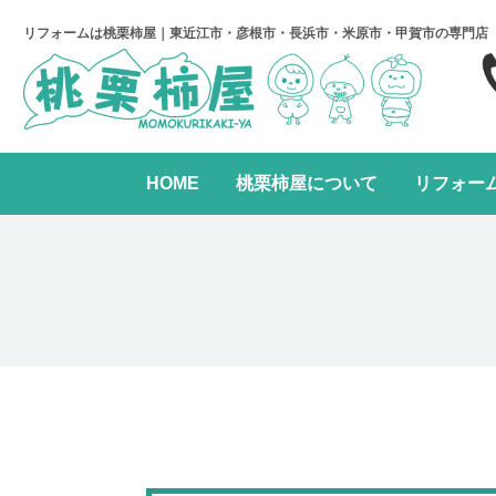
リフォームは桃栗柿屋｜東近江市・彦根市・長浜市・米原市・甲賀市の専門店
HOME
桃栗柿屋について
リフォー
キッチンリフォーム
リフォームの進め方
桃栗柿屋について
リ
水まわり2点パック
全面リフォーム
レンジフード交換