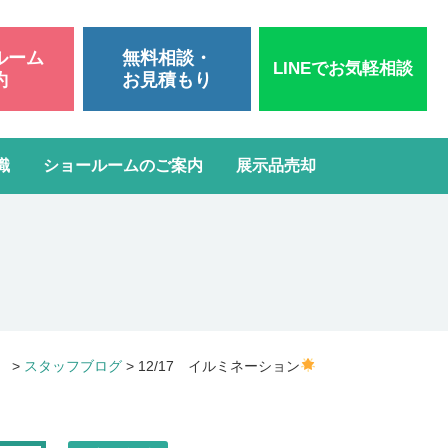
ルーム
無料相談・
LINEでお気軽相談
約
お見積もり
識
ショールームのご案内
展示品売却
いて
洗面台リフォーム
スタッフブログ
よくある質問
屋根・外壁塗装
ガスコンロ・IH交換
）
>
スタッフブログ
>
12/17 イルミネーション