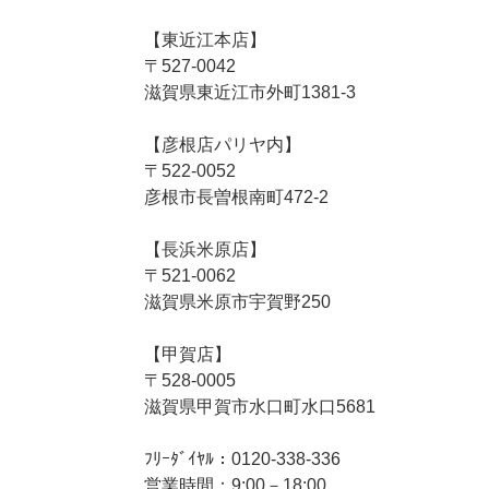
【東近江本店】
〒527-0042
滋賀県東近江市外町1381-3
【彦根店パリヤ内】
〒522-0052
彦根市長曽根南町472-2
【長浜米原店】
〒521-0062
滋賀県米原市宇賀野250
【甲賀店】
〒528-0005
滋賀県甲賀市水口町水口5681
ﾌﾘｰﾀﾞｲﾔﾙ：0120-338-336
営業時間：9:00－18:00