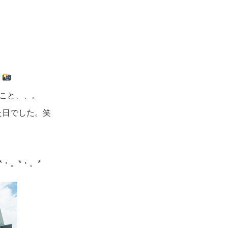
、
のこと、、。
た日でした。笑
*・。*・。*