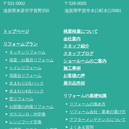
〒521-0062
〒528-0005
滋賀県米原市宇賀野250
滋賀県甲賀市水口町水口5681
トップページ
桃栗柿屋について
会社案内
リフォームプラン
スタッフ紹介
キッチンリフォーム
スタッフブログ
浴室・お風呂リフォーム
ショールームのご案内
トイレリフォーム
施工事例
洗面台リフォーム
お客様の声
水まわり2点パック
展示品売却
水まわり4点パック
リフォームの基礎知識
窓リフォーム
リフォームの進め方
お部屋の内装リフォーム
リフォーム会社・業者の選び方
ガスコンロ・IH交換
アフターメンテナンスについて
レンジフード交換
よくある質問