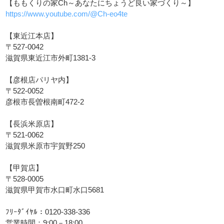
【ももくりの家Ch～あなたにちょうど良い家づくり～】
https://www.youtube.com/@Ch-eo4te
【東近江本店】
〒527-0042
滋賀県東近江市外町1381-3
【彦根店パリヤ内】
〒522-0052
彦根市長曽根南町472-2
【長浜米原店】
〒521-0062
滋賀県米原市宇賀野250
【甲賀店】
〒528-0005
滋賀県甲賀市水口町水口5681
ﾌﾘｰﾀﾞｲﾔﾙ：0120-338-336
営業時間：9:00－18:00