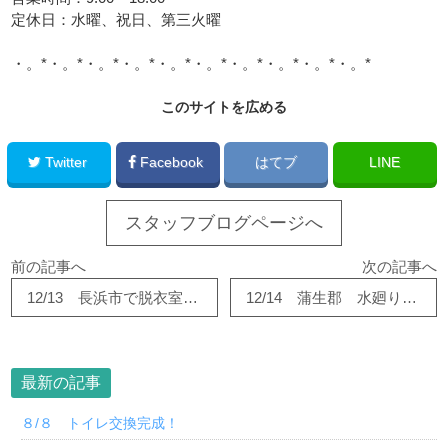
定休日：水曜、祝日、第三火曜
・。*・。*・。*・。*・。*・。*・。*・。*・。*・。*
このサイトを広める
Twitter
Facebook
はてブ
LINE
スタッフブログページへ
前の記事へ
次の記事へ
12/13 長浜市で脱衣室床の貼り替え工事が完了しました
12/14 蒲生郡 水廻り工事② ～浴室編～
最新の記事
８/８ トイレ交換完成！