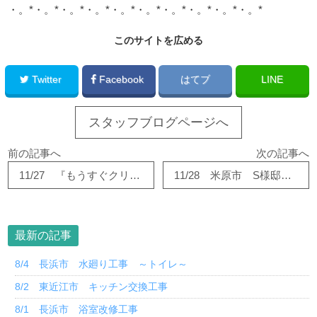
・。*・。*・。*・。*・。*・。*・。*・。*・。*・。*
このサイトを広める
Twitter
Facebook
はてブ
LINE
スタッフブログページへ
前の記事へ
次の記事へ
11/27 『もうすぐクリスマス☆』
11/28 米原市 S様邸 ドアノブ交換
最新の記事
8/4 長浜市 水廻り工事 ～トイレ～
8/2 東近江市 キッチン交換工事
8/1 長浜市 浴室改修工事