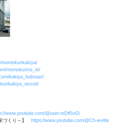
m/momokurikakiya/
com/momokurino_ie/
.com/kakiya_fudosan/
urikakiya_recruit/
ps://www.youtube.com/@user-rd2tf5vt2i
い家づくり～】
https://www.youtube.com/@Ch-eo4te