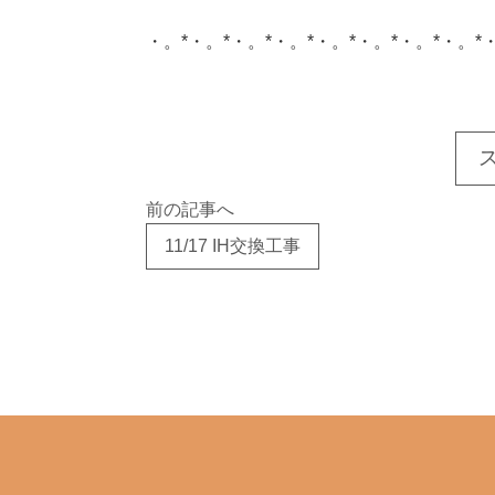
・。*・。*・。*・。*・。*・。*・。*・。*
このサイトを広める
前の記事へ
11/17 IH交換工事