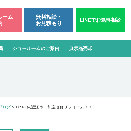
ルーム
無料相談・
LINEでお気軽相談
約
お見積もり
識
ショールームのご案内
展示品売却
いて
洗面台リフォーム
スタッフブログ
よくある質問
屋根・外壁塗装
ガスコンロ・IH交換
ブログ
>
11/18 東近江市 和室改修リフォーム！！