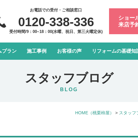
お電話での受付・ご相談窓口
ショー
0120-338-336
来店予
受付時間/9：00~18：00(水曜、祝日、第三火曜定休)
ムプラン
施工事例
お客様の声
リフォームの基礎知
フォーム会社・業者の選び方
浴室・お風呂リフォーム
会社案内
アフターメンテナンスにつ
トイレリフォーム
スタッフ紹介
スタッフブログ
水まわり4点パック
LDK改装リフォーム
BLOG
窓リフォーム
お部屋の内装リフォーム
HOME
（桃栗柿屋）
>
スタッフ
給湯器・エコキュート交換
玄関ドアリフォーム