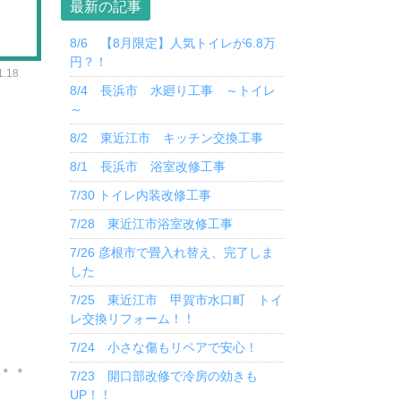
最新の記事
8/6 【8月限定】人気トイレが6.8万
円？！
.18
8/4 長浜市 水廻り工事 ～トイレ
～
8/2 東近江市 キッチン交換工事
8/1 長浜市 浴室改修工事
7/30 トイレ内装改修工事
7/28 東近江市浴室改修工事
7/26 彦根市で畳入れ替え、完了しま
した
7/25 東近江市 甲賀市水口町 トイ
レ交換リフォーム！！
7/24 小さな傷もリペアで安心！
。。。
7/23 開口部改修で冷房の効きも
UP！！