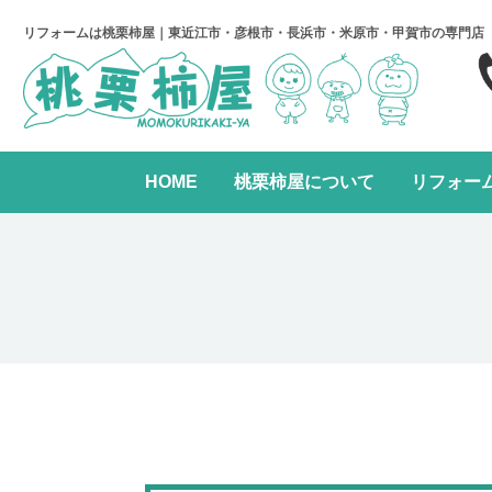
リフォームは桃栗柿屋｜東近江市・彦根市・長浜市・米原市・甲賀市の専門店
HOME
桃栗柿屋について
リフォー
キッチンリフォーム
リフォームの進め方
桃栗柿屋について
リ
水まわり2点パック
全面リフォーム
レンジフード交換