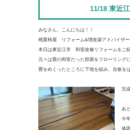
11/18 
みなさん、こんにちは！！
桃栗柿屋 リフォーム&増改築アドバイザ
本日は東近江市 和室改修リフォームをご
元々は畳の和室だった部屋をフローリング
畳をめくったところに下地を組み、合板を
完
あ
今
体