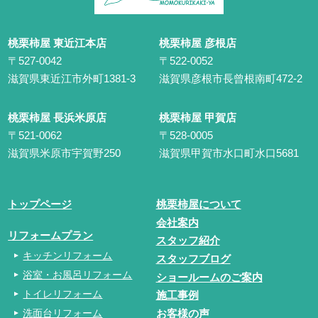
桃栗柿屋 東近江本店
桃栗柿屋 彦根店
〒527-0042
〒522-0052
滋賀県東近江市外町1381-3
滋賀県彦根市長曾根南町472-2
桃栗柿屋 長浜米原店
桃栗柿屋 甲賀店
〒521-0062
〒528-0005
滋賀県米原市宇賀野250
滋賀県甲賀市水口町水口5681
トップページ
桃栗柿屋について
会社案内
リフォームプラン
スタッフ紹介
キッチンリフォーム
スタッフブログ
浴室・お風呂リフォーム
ショールームのご案内
トイレリフォーム
施工事例
洗面台リフォーム
お客様の声