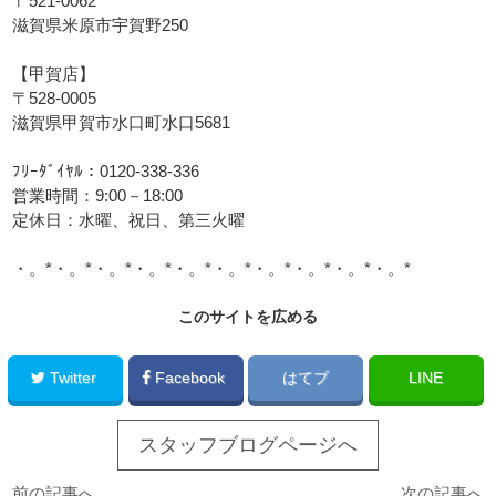
〒521-0062
滋賀県米原市宇賀野250
【甲賀店】
〒528-0005
滋賀県甲賀市水口町水口5681
ﾌﾘｰﾀﾞｲﾔﾙ：0120-338-336
営業時間：9:00－18:00
定休日：水曜、祝日、第三火曜
・。*・。*・。*・。*・。*・。*・。*・。*・。*・。*
このサイトを広める
Twitter
Facebook
はてブ
LINE
スタッフブログページへ
前の記事へ
次の記事へ