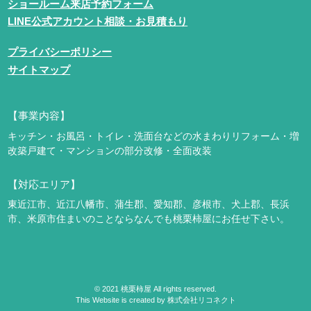
ショールーム来店予約フォーム
LINE公式アカウント相談・お見積もり
プライバシーポリシー
サイトマップ
【事業内容】
キッチン・お風呂・トイレ・洗面台などの水まわりリフォーム・増
改築
戸建て・マンションの部分改修・全面改装
【対応エリア】
東近江市、近江八幡市、蒲生郡、愛知郡、彦根市、犬上郡、長浜
市、米原市
住まいのことならなんでも桃栗柿屋にお任せ下さい。
©
2021
桃栗柿屋 All rights reserved.
This Website is created by
株式会社リコネクト