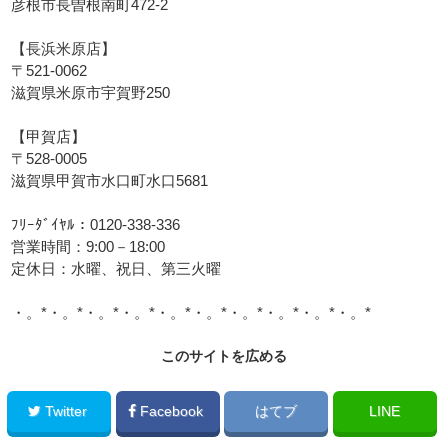
彦根市長曽根南町472-2
【長浜米原店】
〒521-0062
滋賀県米原市宇賀野250
【甲賀店】
〒528-0005
滋賀県甲賀市水口町水口5681
ﾌﾘｰﾀﾞｲﾔﾙ：0120-338-336
営業時間：9:00－18:00
定休日：水曜、祝日、第三火曜
・。*・。*・。*・。*・。*・。*・。*・。*・。*・。*
このサイトを広める
Twitter
Facebook
はてブ
LINE