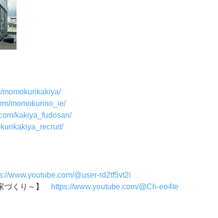
m/momokurikakiya/
com/momokurino_ie/
.com/kakiya_fudosan/
urikakiya_recruit/
ps://www.youtube.com/@user-rd2tf5vt2i
い家づくり～】
https://www.youtube.com/@Ch-eo4te