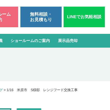
ルーム
無料相談・
LINEでお気軽相談
約
お見積もり
識
ショールームのご案内
展示品売却
いて
洗面台リフォーム
スタッフブログ
よくある質問
屋根・外壁塗装
ガスコンロ・IH交換
グ
>
1/16 米原市 S様邸 レンジフード交換工事