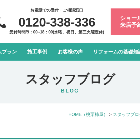
お電話での受付・ご相談窓口
ショー
0120-338-336
来店予
受付時間/9：00~18：00(水曜、祝日、第三火曜定休)
ムプラン
施工事例
お客様の声
リフォームの基礎知
フォーム会社・業者の選び方
浴室・お風呂リフォーム
会社案内
アフターメンテナンスにつ
トイレリフォーム
スタッフ紹介
スタッフブログ
水まわり4点パック
LDK改装リフォーム
BLOG
窓リフォーム
お部屋の内装リフォーム
HOME
（桃栗柿屋）
>
スタッフブロ
給湯器・エコキュート交換
玄関ドアリフォーム