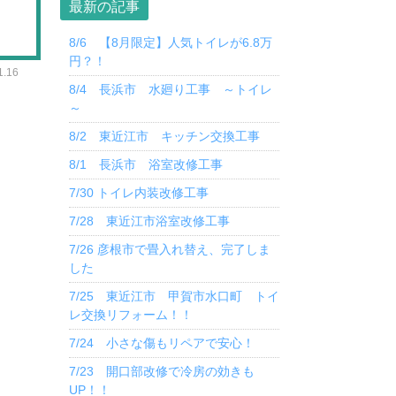
最新の記事
8/6 【8月限定】人気トイレが6.8万
円？！
.16
8/4 長浜市 水廻り工事 ～トイレ
～
8/2 東近江市 キッチン交換工事
8/1 長浜市 浴室改修工事
7/30 トイレ内装改修工事
7/28 東近江市浴室改修工事
7/26 彦根市で畳入れ替え、完了しま
した
7/25 東近江市 甲賀市水口町 トイ
レ交換リフォーム！！
7/24 小さな傷もリペアで安心！
7/23 開口部改修で冷房の効きも
UP！！