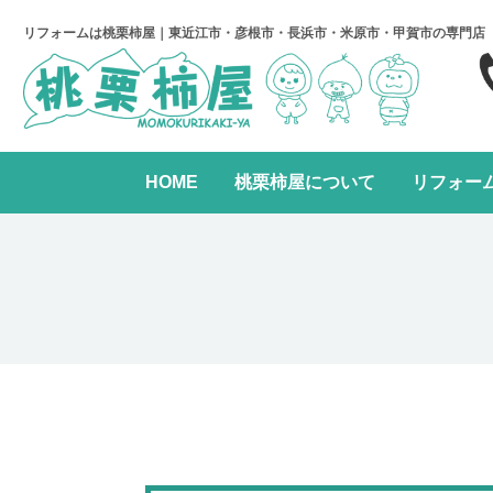
リフォームは桃栗柿屋｜東近江市・彦根市・長浜市・米原市・甲賀市の専門店
HOME
桃栗柿屋について
リフォー
キッチンリフォーム
リフォームの進め方
桃栗柿屋について
リ
水まわり2点パック
全面リフォーム
レンジフード交換